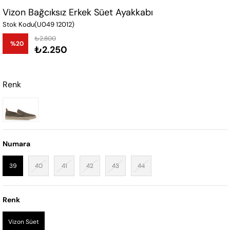
Vizon Bağcıksız Erkek Süet Ayakkabı
Stok Kodu
(U049 12012)
₺2.800
%
20
₺2.250
İndirim
Renk
Numara
39
40
41
42
43
44
Renk
Vizon Süet