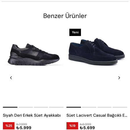
Benzer Ürünler
Yeni
Ürün
Siyah Deri Erkek Süet Ayakkabı
Süet Lacivert Casual Bağcıklı Erkek Ayakkabı -53341-
₺7.999
₺6.999
%25
%19
₺5.999
₺5.699