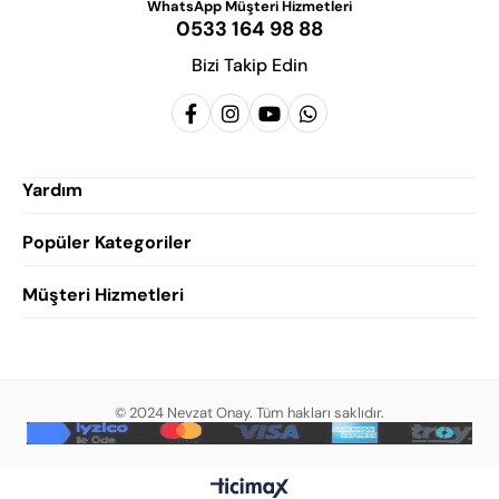
WhatsApp Müşteri Hizmetleri
0533 164 98 88
Bizi Takip Edin
Yardım
Popüler Kategoriler
Siparişlerim
Hesabım
Müşteri Hizmetleri
Erkek Klasik Ayakkabı
Favorilerim
Damatlık Ayakkabısı
Gizlilik Politikası
Sepetim
Erkek Yazlık Ayakkabı
Garanti ve İade Koşulları
Destek Taleplerim
Erkek Günlük Ayakkabı
© 2024 Nevzat Onay. Tüm hakları saklıdır.
Mesafeli Satış Sözleşmesi
Hakkımızda
Erkek Sandalet
İndirim
Blog
Erkek Loafer Ayakkabı