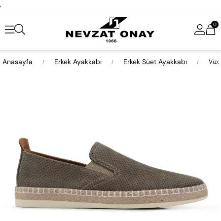
,
0
Anasayfa
Erkek Ayakkabı
Erkek Süet Ayakkabı
Vizo
›