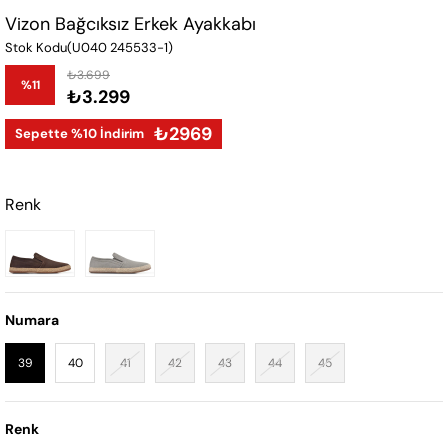
Vizon Bağcıksız Erkek Ayakkabı
Stok Kodu
(U040 245533-1)
₺3.699
%
11
₺3.299
İndirim
₺2969
Sepette %10 İndirim
Renk
Numara
39
40
41
42
43
44
45
Renk