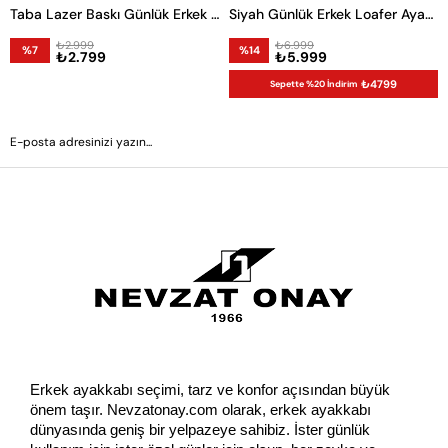
Taba Lazer Baskı Günlük Erkek Ayakkabı
Siyah Günlük Erkek Loafer Ayakkabı
₺2.999
₺6.999
%7
%14
₺2.799
₺5.999
₺4799
Sepette %20 İndirim
GÖNDER
Erkek ayakkabı seçimi, tarz ve konfor açısından büyük 
önem taşır. Nevzatonay.com olarak, erkek ayakkabı 
dünyasında geniş bir yelpazeye sahibiz. İster günlük 