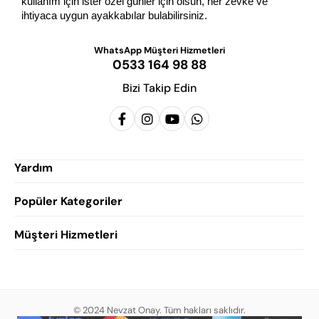
kullanım için ister özel günler için olsun, her zevke ve 
ihtiyaca uygun ayakkabılar bulabilirsiniz.
WhatsApp Müşteri Hizmetleri
0533 164 98 88
Bizi Takip Edin
Yardım
Popüler Kategoriler
Siparişlerim
Hesabım
Müşteri Hizmetleri
Erkek Klasik Ayakkabı
Favorilerim
Damatlık Ayakkabısı
Gizlilik Politikası
Sepetim
Erkek Yazlık Ayakkabı
Garanti ve İade Koşulları
Destek Taleplerim
Erkek Günlük Ayakkabı
© 2024 Nevzat Onay. Tüm hakları saklıdır.
Mesafeli Satış Sözleşmesi
Hakkımızda