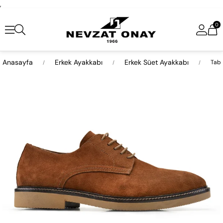
,
0
Anasayfa
Erkek Ayakkabı
Erkek Süet Ayakkabı
Taba
›