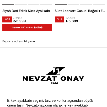
Siyah Deri Erkek Süet Ayakkabı
Süet Lacivert Casual Bağcıklı Erkek Ayakkabı -53341-
₺7.999
₺6.999
%25
%19
₺5.999
₺5.699
₺4799
Sepette %20 İndirim
GÖNDER
Erkek ayakkabı seçimi, tarz ve konfor açısından büyük 
önem taşır. Nevzatonay.com olarak, erkek ayakkabı 