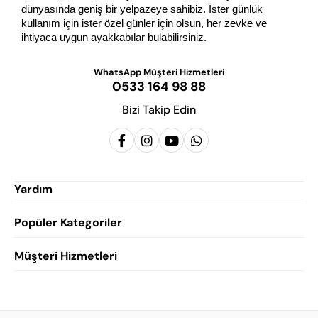
dünyasında geniş bir yelpazeye sahibiz. İster günlük 
kullanım için ister özel günler için olsun, her zevke ve 
ihtiyaca uygun ayakkabılar bulabilirsiniz.
WhatsApp Müşteri Hizmetleri
0533 164 98 88
Bizi Takip Edin
Yardım
Popüler Kategoriler
Siparişlerim
Hesabım
Müşteri Hizmetleri
Erkek Klasik Ayakkabı
Favorilerim
Damatlık Ayakkabısı
Gizlilik Politikası
Sepetim
Erkek Yazlık Ayakkabı
Garanti ve İade Koşulları
Destek Taleplerim