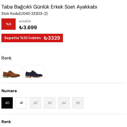
Taba Bağcıklı Günlük Erkek Süet Ayakkabı
Stok Kodu
(U040 23203-2)
₺3.899
%
5
₺3.699
İndirim
₺3329
Sepette %10 İndirim
Renk
Numara
40
41
42
43
44
45
Renk