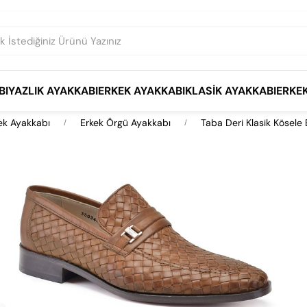
BI
YAZLIK AYAKKABI
ERKEK AYAKKABI
KLASIK AYAKKABI
ERKE
ek Ayakkabı
Erkek Örgü Ayakkabı
Taba Deri Klasik Kösele