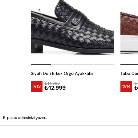
Siyah Deri Erkek Örgü Ayakkabı
Taba Der
₺14.999
₺
%13
%14
₺12.999
₺