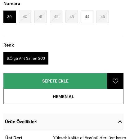
Numara
39
40
41
42
43
44
45
Renk
B.Örgü Ant Safran 203
Ürün Özellikleri
Üst Deri
Yüksek kalite el örgüsü deri üst kısım