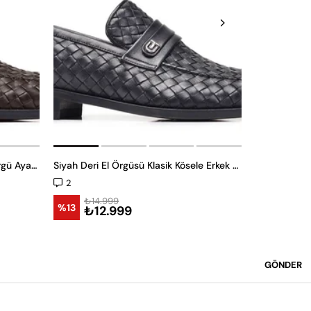
₺19.9
Kahverengi Klasik Kösele Erkek Örgü Ayakkabı
Siyah Deri El Örgüsü Klasik Kösele Erkek Örgü Ayakkabı
%25
₺14
2
₺14.999
%13
₺12.999
GÖNDER