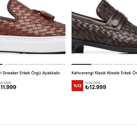
i Sneaker Erkek Örgü Ayakkabı
13.999
₺14.999
%13
11.999
₺12.999