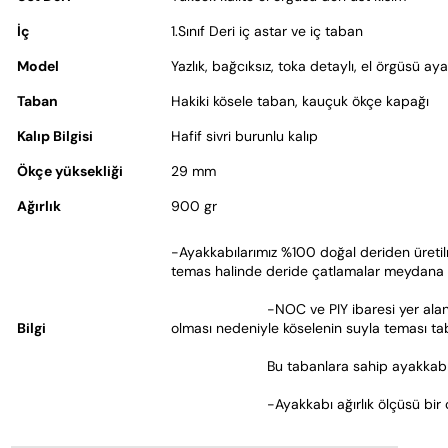
İç
1.Sınıf Deri iç astar ve iç taban
Model
Yazlık, bağcıksız, toka detaylı, el örgüsü ay
Taban
Hakiki kösele taban, kauçuk ökçe kapağı
Kalıp Bilgisi
Hafif sivri burunlu kalıp
Ökçe yüksekliği
29 mm
Ağırlık
900 gr
-Ayakkabılarımız %100 doğal deriden üretilm
temas halinde deride çatlamalar meydana ge
			-NOC ve PIY ibaresi yer alan modellerimizin tabanı hakiki köseledir. Doğal bir malzeme 
Bilgi
olması nedeniyle köselenin suyla teması ta
			Bu tabanlara sahip ayakkabı
			-Ayakkabı ağırlık ölçüsü bir 