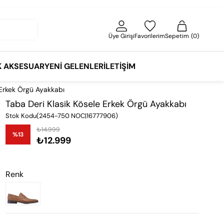
Üye Girişi
Favorilerim
Sepetim
0
K AKSESUAR
YENI GELENLER
İLETIŞIM
 Erkek Örgü Ayakkabı
Taba Deri Klasik Kösele Erkek Örgü Ayakkabı
Stok Kodu
(2454-750 NOC|16777906)
₺14.999
%
13
₺12.999
İndirim
Renk