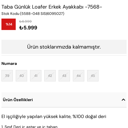
Taba Günlük Loafer Erkek Ayakkabı -7568-
Stok Kodu
(5588-048 SIS|6095027)
₺6.999
%
14
₺5.999
İndirim
Ürün stoklarımızda kalmamıştır.
Numara
39
40
41
42
43
44
45
Ürün Özellikleri
El işçiliğiyle yapılan yüksek kalite, %100 doğal deri
1. Sınıf Deri iç astar ve iç taban