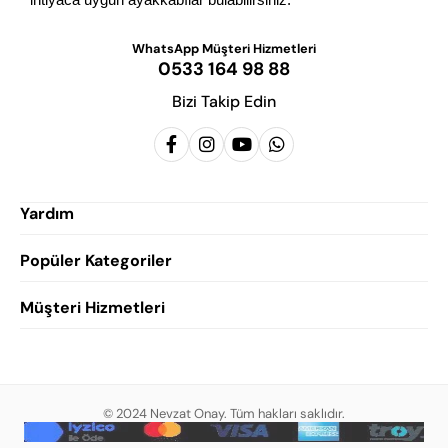
WhatsApp Müşteri Hizmetleri
0533 164 98 88
Bizi Takip Edin
Yardım
Popüler Kategoriler
Siparişlerim
Hesabım
Müşteri Hizmetleri
Erkek Klasik Ayakkabı
Favorilerim
Damatlık Ayakkabısı
Gizlilik Politikası
Sepetim
Erkek Yazlık Ayakkabı
Garanti ve İade Koşulları
Destek Taleplerim
Erkek Günlük Ayakkabı
© 2024 Nevzat Onay. Tüm hakları saklıdır.
Mesafeli Satış Sözleşmesi
Hakkımızda
Erkek Sandalet