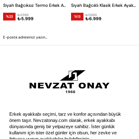
Siyah Bağcıksız Termo Erkek Ayakkabı
Siyah Bağcıklı Klasik Erkek Ayakkabı
₺7.799
₺7.999
%23
%13
₺5.999
₺6.999
GÖNDER
Erkek ayakkabı seçimi, tarz ve konfor açısından büyük 
önem taşır. Nevzatonay.com olarak, erkek ayakkabı 
dünyasında geniş bir yelpazeye sahibiz. İster günlük 
kullanım için ister özel günler için olsun, her zevke ve 
ihtiyaca uygun ayakkabılar bulabilirsiniz.