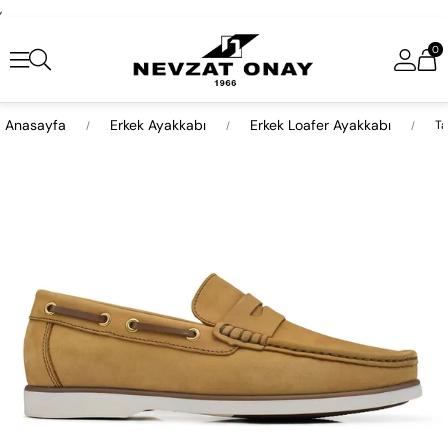
,
0
Anasayfa
Erkek Ayakkabı
Erkek Loafer Ayakkabı
Ta
›