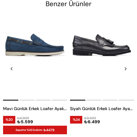
Benzer Ürünler
Mavi Günlük Erkek Loafer Ayakkabı
Siyah Günlük Erkek Loafer Ayakkabı
₺6.999
₺8.499
%20
%24
₺5.599
₺6.499
₺4479
Sepette %20 İndirim