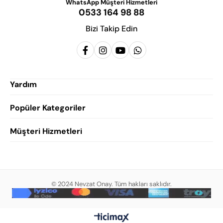
WhatsApp Müşteri Hizmetleri
0533 164 98 88
Bizi Takip Edin
Yardım
Popüler Kategoriler
Siparişlerim
Hesabım
Müşteri Hizmetleri
Erkek Klasik Ayakkabı
Favorilerim
Damatlık Ayakkabısı
Gizlilik Politikası
Sepetim
Erkek Yazlık Ayakkabı
Garanti ve İade Koşulları
Destek Taleplerim
Erkek Günlük Ayakkabı
© 2024 Nevzat Onay. Tüm hakları saklıdır.
Mesafeli Satış Sözleşmesi
Hakkımızda
Erkek Sandalet
İndirim
Blog
Erkek Loafer Ayakkabı