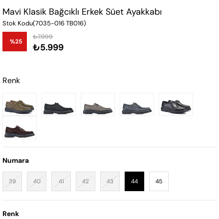
Mavi Klasik Bağcıklı Erkek Süet Ayakkabı
Stok Kodu
(7035-016 TB016)
₺7.999
%
25
₺5.999
İndirim
Renk
Numara
39
40
41
42
43
44
45
Renk