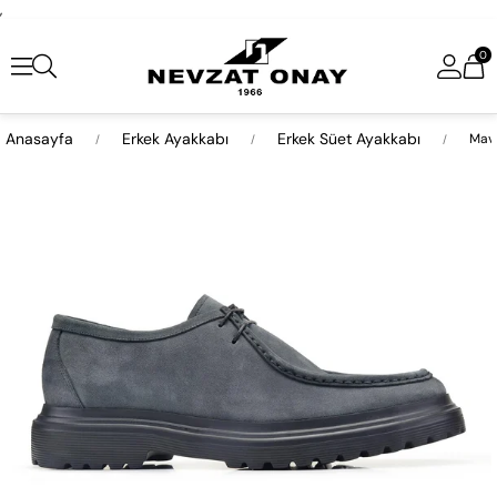
,
0
Anasayfa
Erkek Ayakkabı
Erkek Süet Ayakkabı
Mavi
›