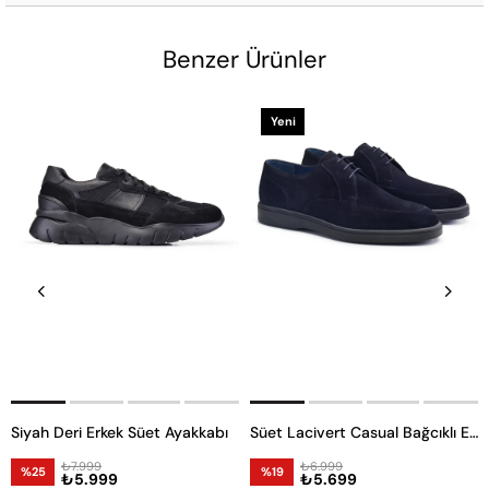
Benzer Ürünler
Yeni
Ürün
Siyah Deri Erkek Süet Ayakkabı
Süet Lacivert Casual Bağcıklı Erkek Ayakkabı -53341-
₺7.999
₺6.999
%25
%19
₺5.999
₺5.699