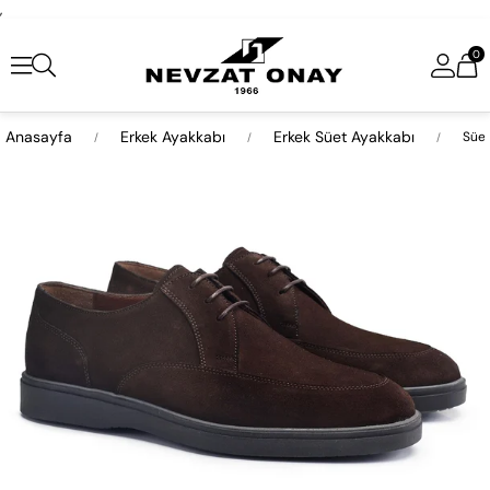
,
0
Anasayfa
Erkek Ayakkabı
Erkek Süet Ayakkabı
Süet
›