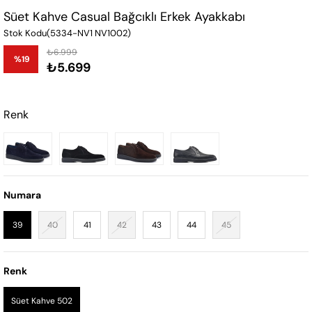
Süet Kahve Casual Bağcıklı Erkek Ayakkabı
Stok Kodu
(5334-NV1 NV1002)
₺6.999
%
19
₺5.699
İndirim
Renk
Numara
39
40
41
42
43
44
45
Renk
Süet Kahve 502