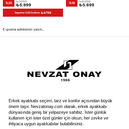
₺7.999
₺6.999
%25
%19
₺5.999
₺5.699
₺4799
Sepette %20 İndirim
GÖNDER
Erkek ayakkabı seçimi, tarz ve konfor açısından büyük 
önem taşır. Nevzatonay.com olarak, erkek ayakkabı 
dünyasında geniş bir yelpazeye sahibiz. İster günlük 
kullanım için ister özel günler için olsun, her zevke ve 
ihtiyaca uygun ayakkabılar bulabilirsiniz.