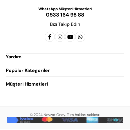
WhatsApp Müşteri Hizmetleri
0533 164 98 88
Bizi Takip Edin
Yardım
Popüler Kategoriler
Siparişlerim
Hesabım
Müşteri Hizmetleri
Erkek Klasik Ayakkabı
Favorilerim
Damatlık Ayakkabısı
Gizlilik Politikası
Sepetim
Erkek Yazlık Ayakkabı
Garanti ve İade Koşulları
Destek Taleplerim
Erkek Günlük Ayakkabı
© 2024 Nevzat Onay. Tüm hakları saklıdır.
Mesafeli Satış Sözleşmesi
Hakkımızda
Erkek Sandalet
İndirim
Blog