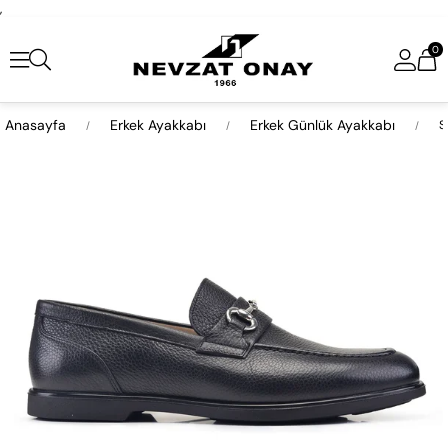
,
0
Anasayfa
Erkek Ayakkabı
Erkek Günlük Ayakkabı
S
›