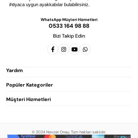
ihtiyaca uygun ayakkabılar bulabilirsiniz.
WhatsApp Müşteri Hizmetleri
0533 164 98 88
Bizi Takip Edin
Yardım
Popüler Kategoriler
Siparişlerim
Hesabım
Müşteri Hizmetleri
Erkek Klasik Ayakkabı
Favorilerim
Damatlık Ayakkabısı
Gizlilik Politikası
Sepetim
Erkek Yazlık Ayakkabı
Garanti ve İade Koşulları
Destek Taleplerim
Erkek Günlük Ayakkabı
© 2024 Nevzat Onay. Tüm hakları saklıdır.
Mesafeli Satış Sözleşmesi
Hakkımızda