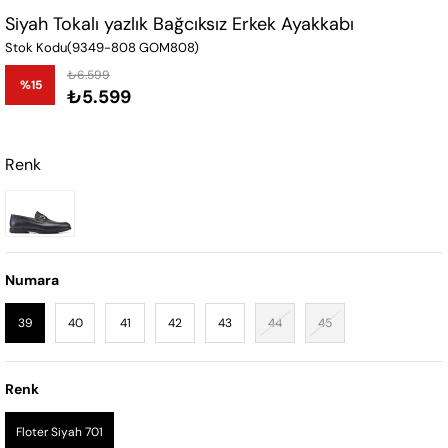
Siyah Tokalı yazlık Bağcıksız Erkek Ayakkabı
Stok Kodu
(9349-808 GOM808)
₺6.599
%
15
₺5.599
İndirim
Renk
Numara
39
40
41
42
43
44
45
Renk
Floter Siyah 701