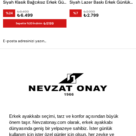
Siyah Klasik Bağcıksız Erkek Günlük Ayakkabı
Siyah Lazer Baskı Erkek Günlük Ayakkabı
₺8.499
₺2.999
%24
%7
₺6.499
₺2.799
₺5199
Sepette %20 İndirim
GÖNDER
Erkek ayakkabı seçimi, tarz ve konfor açısından büyük 
önem taşır. Nevzatonay.com olarak, erkek ayakkabı 
dünyasında geniş bir yelpazeye sahibiz. İster günlük 
kullanım için ister özel günler için olsun, her zevke ve 