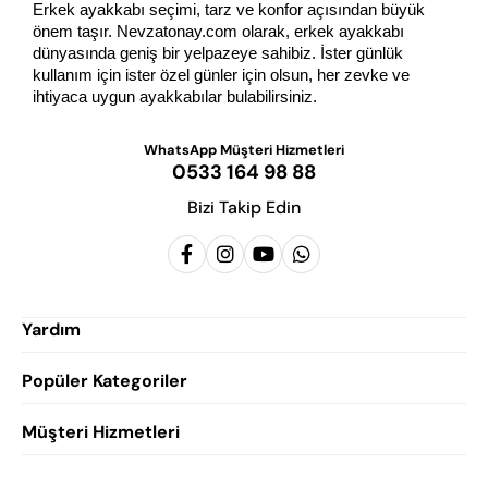
Erkek ayakkabı seçimi, tarz ve konfor açısından büyük 
önem taşır. Nevzatonay.com olarak, erkek ayakkabı 
dünyasında geniş bir yelpazeye sahibiz. İster günlük 
kullanım için ister özel günler için olsun, her zevke ve 
ihtiyaca uygun ayakkabılar bulabilirsiniz.
WhatsApp Müşteri Hizmetleri
0533 164 98 88
Bizi Takip Edin
Yardım
Popüler Kategoriler
Siparişlerim
Hesabım
Müşteri Hizmetleri
Erkek Klasik Ayakkabı
Favorilerim
Damatlık Ayakkabısı
Gizlilik Politikası
Sepetim