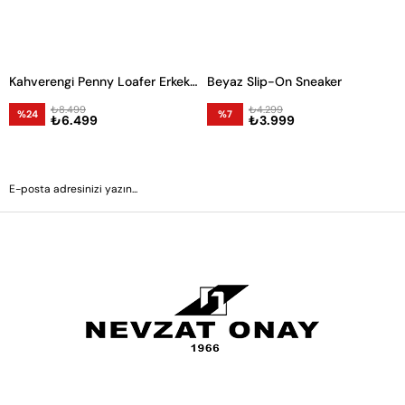
Kahverengi Penny Loafer Erkek Ayakkabı
Beyaz Slip-On Sneaker
₺8.499
₺4.299
%24
%7
₺6.499
₺3.999
GÖNDER