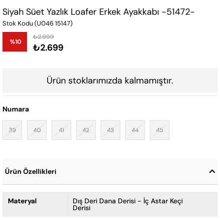
Siyah Süet Yazlık Loafer Erkek Ayakkabı -51472-
Stok Kodu
(U046 15147)
₺2.999
%
10
₺2.699
İndirim
Ürün stoklarımızda kalmamıştır.
Numara
39
40
41
42
43
44
45
Ürün Özellikleri
Materyal
Dış Deri Dana Derisi - İç Astar Keçi
Derisi