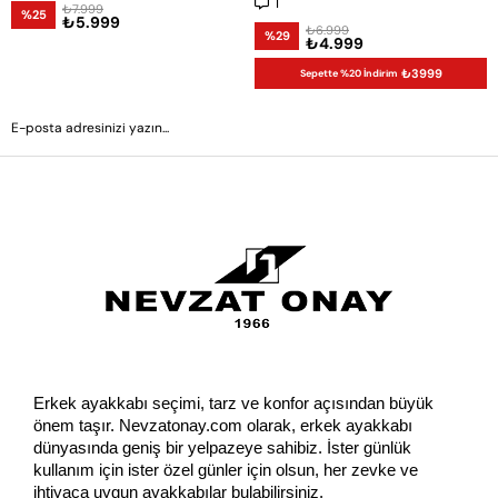
1
₺7.999
%25
₺5.999
₺6.999
%29
₺4.999
₺3999
Sepette %20 İndirim
GÖNDER
Erkek ayakkabı seçimi, tarz ve konfor açısından büyük 
önem taşır. Nevzatonay.com olarak, erkek ayakkabı 
dünyasında geniş bir yelpazeye sahibiz. İster günlük 
kullanım için ister özel günler için olsun, her zevke ve 
ihtiyaca uygun ayakkabılar bulabilirsiniz.