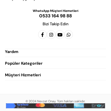
WhatsApp Müşteri Hizmetleri
0533 164 98 88
Bizi Takip Edin
Yardım
Popüler Kategoriler
Siparişlerim
Hesabım
Müşteri Hizmetleri
Erkek Klasik Ayakkabı
Favorilerim
Damatlık Ayakkabısı
Gizlilik Politikası
Sepetim
Erkek Yazlık Ayakkabı
Garanti ve İade Koşulları
Destek Taleplerim
Erkek Günlük Ayakkabı
© 2024 Nevzat Onay. Tüm hakları saklıdır.
Mesafeli Satış Sözleşmesi
Hakkımızda
Erkek Sandalet
İndirim