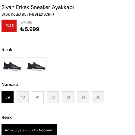
Siyah Erkek Sneaker Ayakkabı
Stok Kodu
(9571-891 EXLCRF)
₺7.999
%
25
₺5.999
İndirim
Renk
Numara
39
40
41
42
43
44
45
Renk
Antik Siyah - Süet - Neopren