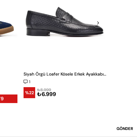
Siyah Örgü Loafer Kösele Erkek Ayakkabı -11658-
1
₺8.4
%34
₺5.
₺8.999
%22
₺6.999
79
GÖNDER