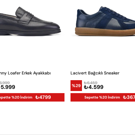
nny Loafer Erkek Ayakkabı
Lacivert Bağcıklı Sneaker
6.999
₺6.459
%29
5.999
₺4.599
₺4799
₺36
epette %20 İndirim
Sepette %20 İndirim