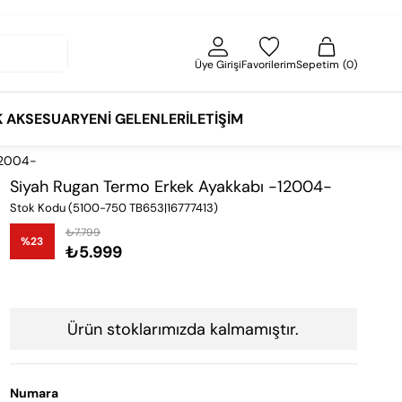
Üye Girişi
Favorilerim
Sepetim
0
K AKSESUAR
YENI GELENLER
İLETIŞIM
12004-
Siyah Rugan Termo Erkek Ayakkabı -12004-
Stok Kodu
(5100-750 TB653|16777413)
₺7.799
%
23
₺5.999
İndirim
Ürün stoklarımızda kalmamıştır.
Numara