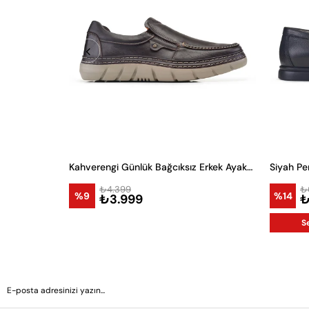
Kahverengi Günlük Bağcıksız Erkek Ayakkabı -24126-
Siyah Pe
₺4.399
₺
%9
%14
₺3.999
₺
S