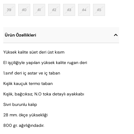
39
40
41
42
43
44
45
Ürün Özellikleri
Yüksek kalite süet deri üst kısım
El işçiliğiyle yapılan yüksek kalite rugan deri
1.sınıf deri iç astar ve iç taban
Kışlık kauçuk termo taban
Kışlık, bağcıksız, N.O toka detaylı ayakkabı
Sivri burunlu kalıp
28 mm. ökçe yüksekliği
800 gr. ağırlığındadır. 