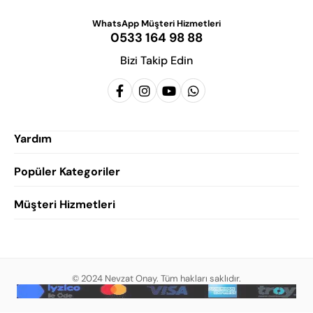
WhatsApp Müşteri Hizmetleri
0533 164 98 88
Bizi Takip Edin
Yardım
Popüler Kategoriler
Siparişlerim
Hesabım
Müşteri Hizmetleri
Erkek Klasik Ayakkabı
Favorilerim
Damatlık Ayakkabısı
Gizlilik Politikası
Sepetim
Erkek Yazlık Ayakkabı
Garanti ve İade Koşulları
Destek Taleplerim
Erkek Günlük Ayakkabı
© 2024 Nevzat Onay. Tüm hakları saklıdır.
Mesafeli Satış Sözleşmesi
Hakkımızda
Erkek Sandalet
İndirim
Blog