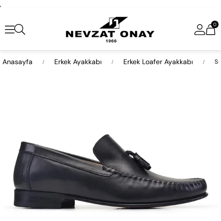
,
0
Anasayfa
Erkek Ayakkabı
Erkek Loafer Ayakkabı
Si
›