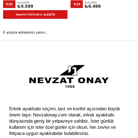
₺6.999
₺8.499
%20
%24
₺5.599
₺6.499
₺4479
Sepette %20 İndirim
GÖNDER
Erkek ayakkabı seçimi, tarz ve konfor açısından büyük 
önem taşır. Nevzatonay.com olarak, erkek ayakkabı 
dünyasında geniş bir yelpazeye sahibiz. İster günlük 
kullanım için ister özel günler için olsun, her zevke ve 
ihtiyaca uygun ayakkabılar bulabilirsiniz.