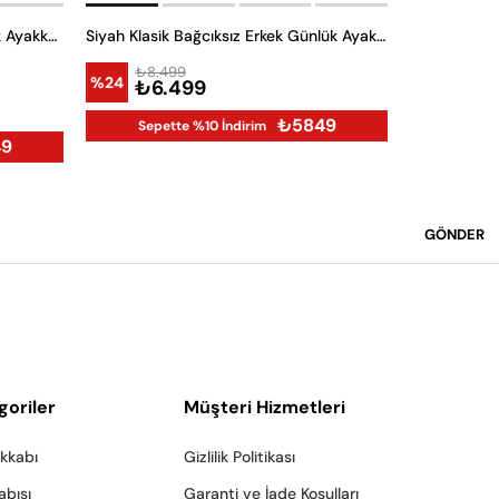
₺8.4
Siyah Klasik Bağcıklı Erkek Günlük Ayakkabı
Siyah Klasik Bağcıksız Erkek Günlük Ayakkabı
%24
₺6.
₺8.499
%24
Sepet
₺6.499
₺5849
Sepette %10 İndirim
9
GÖNDER
goriler
Müşteri Hizmetleri
akkabı
Gizlilik Politikası
abısı
Garanti ve İade Koşulları