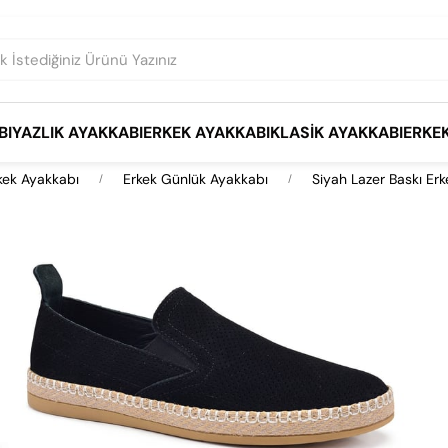
BI
YAZLIK AYAKKABI
ERKEK AYAKKABI
KLASIK AYAKKABI
ERKE
kek Ayakkabı
Erkek Günlük Ayakkabı
Siyah Lazer Baskı Er