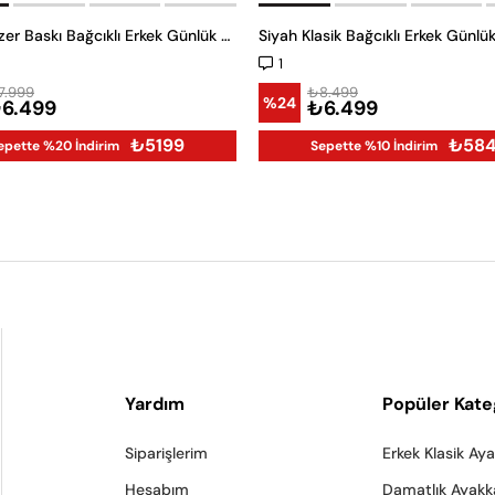
Siyah Lazer Baskı Bağcıklı Erkek Günlük Ayakkabı
1
7.999
₺8.499
%24
6.499
₺6.499
₺5199
₺584
epette %20 İndirim
Sepette %10 İndirim
Yardım
Popüler Kate
Siparişlerim
Erkek Klasik Ay
Hesabım
Damatlık Ayakk