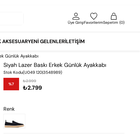
Üye Girişi
Favorilerim
Sepetim
0
K AKSESUAR
YENI GELENLER
İLETIŞIM
kek Günlük Ayakkabı
Siyah Lazer Baskı Erkek Günlük Ayakkabı
Stok Kodu
(U049 120|3548989)
₺2.999
%
7
₺2.799
İndirim
Renk