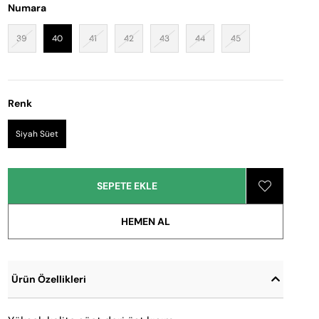
Numara
39
40
41
42
43
44
45
Renk
Siyah Süet
Ürün Özellikleri