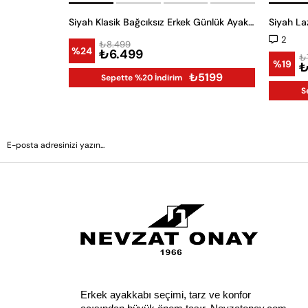
Siyah Klasik Bağcıksız Erkek Günlük Ayakkabı
2
₺8.499
%24
₺6.499
₺
%19
₺
₺5199
Sepette %20 İndirim
S
Erkek ayakkabı seçimi, tarz ve konfor 