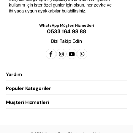
kullanım için ister özel günler için olsun, her zevke ve 
ihtiyaca uygun ayakkabılar bulabilirsiniz.
WhatsApp Müşteri Hizmetleri
0533 164 98 88
Bizi Takip Edin
Yardım
Popüler Kategoriler
Siparişlerim
Hesabım
Müşteri Hizmetleri
Erkek Klasik Ayakkabı
Favorilerim
Damatlık Ayakkabısı
Gizlilik Politikası
Sepetim
Erkek Yazlık Ayakkabı
Garanti ve İade Koşulları
Destek Taleplerim
Erkek Günlük Ayakkabı