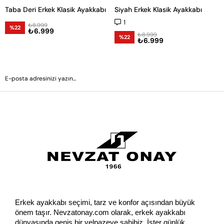
Taba Deri Erkek Klasik Ayakkabı
Siyah Erkek Klasik Ayakkabı
1
₺8.999
%22
₺6.999
₺8.999
%22
₺6.999
GÖNDER
Erkek ayakkabı seçimi, tarz ve konfor açısından büyük 
önem taşır. Nevzatonay.com olarak, erkek ayakkabı 
dünyasında geniş bir yelpazeye sahibiz. İster günlük 