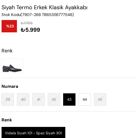
Siyah Termo Erkek Klasik Ayakkabı
Stok Kodu
(7907-268 TB653|16777546)
₺7.799
%
23
₺5.999
İndirim
Renk
Numara
39
40
41
42
43
44
45
Renk
Vidala Siyah 101 - Spaz Siyah 301