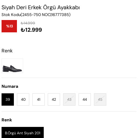
Siyah Deri Erkek Örgü Ayakkabı
Stok Kodu
(2455-750 NOC|16777385)
₺14.999
%
13
₺12.999
İndirim
Renk
Numara
39
40
41
42
43
44
45
Renk
B.Örgü Ant Siyah 201