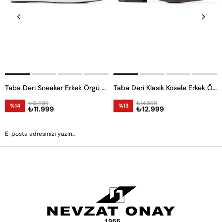
Taba Deri Sneaker Erkek Örgü Ayakkabı
Taba Deri Klasik Kösele Erkek Örgü Ayakkabı
₺13.999
₺14.999
%14
%13
₺11.999
₺12.999
GÖNDER