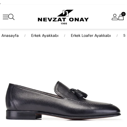
,
0
Anasayfa
Erkek Ayakkabı
Erkek Loafer Ayakkabı
Si
›