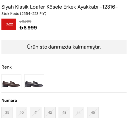
Siyah Klasik Loafer Kösele Erkek Ayakkabı -12316-
Stok Kodu
(2554-223 PIY)
₺8.999
%
22
₺6.999
İndirim
Ürün stoklarımızda kalmamıştır.
Renk
Numara
39
40
41
42
43
44
45