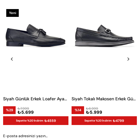
Yeni
Ürün
Siyah Günlük Erkek Loafer Ayakkabı
Siyah Tokalı Makosen Erkek Günlük Ayakkabı
₺7.999
₺6.999
%29
%14
₺5.699
₺5.999
₺4559
₺4799
Sepette %20 İndirim
Sepette %20 İndirim