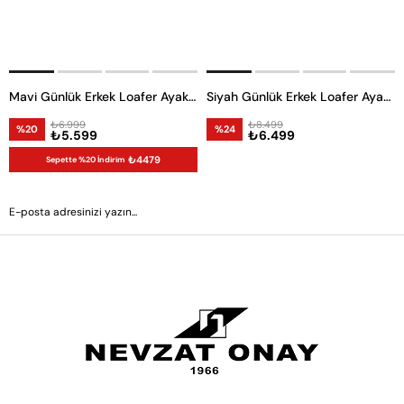
Mavi Günlük Erkek Loafer Ayakkabı
Siyah Günlük Erkek Loafer Ayakkabı
₺6.999
₺8.499
%20
%24
₺5.599
₺6.499
₺4479
Sepette %20 İndirim
GÖNDER