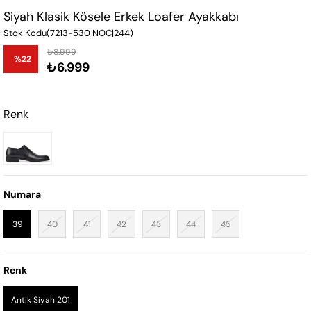
Siyah Klasik Kösele Erkek Loafer Ayakkabı
Stok Kodu
(7213-530 NOC|244)
₺8.999
%
22
₺6.999
İndirim
Renk
Numara
39
40
41
42
43
44
45
Renk
Antik Siyah 201