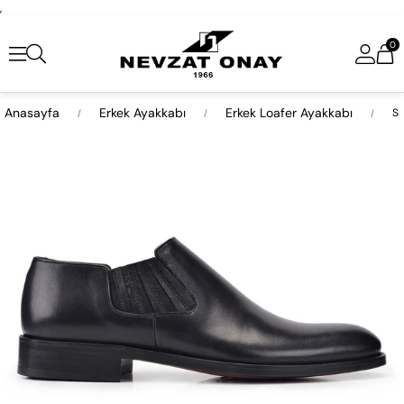
,
0
Anasayfa
Erkek Ayakkabı
Erkek Loafer Ayakkabı
Si
›