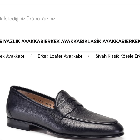
BI
YAZLIK AYAKKABI
ERKEK AYAKKABI
KLASIK AYAKKABI
ERKE
kek Ayakkabı
Erkek Loafer Ayakkabı
Siyah Klasik Kösele E