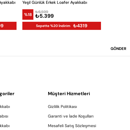
Ayakkabı
Yeşil Günlük Erkek Loafer Ayakkabı
₺8.9
%22
₺6.
₺6.599
%18
₺5.399
99
₺4319
Sepette %20 İndirim
GÖNDER
goriler
Müşteri Hizmetleri
akkabı
Gizlilik Politikası
abısı
Garanti ve İade Koşulları
akkabı
Mesafeli Satış Sözleşmesi