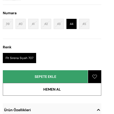
Numara
39
40
41
42
43
44
45
Renk
Flt Sirena Siyah 707
Ürün Özellikleri