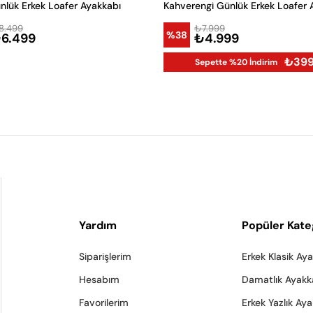
nlük Erkek Loafer Ayakkabı
Kahverengi Günlük Erkek Loafer 
8.499
₺7.999
%38
6.499
₺4.999
₺39
Sepette %20 İndirim
Yardım
Popüler Kate
Siparişlerim
Erkek Klasik Ay
Hesabım
Damatlık Ayakk
Favorilerim
Erkek Yazlık Ay