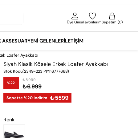
Üye Girişi
Favorilerim
Sepetim
0
K AKSESUAR
YENI GELENLER
İLETIŞIM
rkek Loafer Ayakkabı
Siyah Klasik Kösele Erkek Loafer Ayakkabı
Stok Kodu
(2349-223 PIY|16777668)
₺8.999
%
22
₺6.999
İndirim
₺5599
Sepette %20 İndirim
Renk