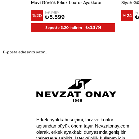
Mavi Günlük Erkek Loafer Ayakkabı
Siyah Gü
₺6.999
₺
%20
%24
₺5.599
₺
₺4479
Sepette %20 İndirim
Erkek ayakkabı seçimi, tarz ve konfor 
açısından büyük önem taşır. Nevzatonay.com 
olarak, erkek ayakkabı dünyasında geniş bir 
yelpazeye sahibiz. İster günlük kullanım için 