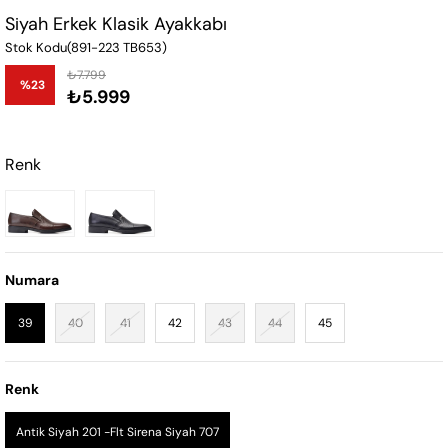
Siyah Erkek Klasik Ayakkabı
Stok Kodu
(891-223 TB653)
₺7.799
%
23
₺5.999
İndirim
Renk
Numara
39
40
41
42
43
44
45
Renk
Antik Siyah 201 -Flt Sirena Siyah 707