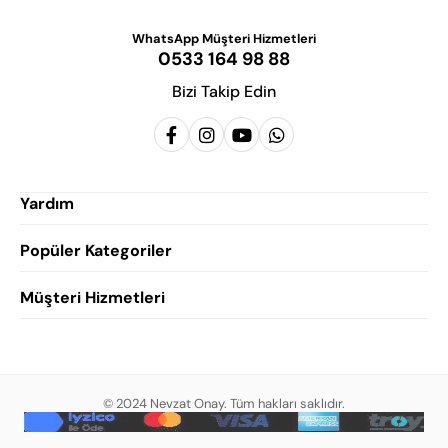
WhatsApp Müşteri Hizmetleri
0533 164 98 88
Bizi Takip Edin
Yardım
Popüler Kategoriler
Siparişlerim
Hesabım
Müşteri Hizmetleri
Erkek Klasik Ayakkabı
Favorilerim
Damatlık Ayakkabısı
Gizlilik Politikası
Sepetim
Erkek Yazlık Ayakkabı
Garanti ve İade Koşulları
Destek Taleplerim
Erkek Günlük Ayakkabı
© 2024 Nevzat Onay. Tüm hakları saklıdır.
Mesafeli Satış Sözleşmesi
Hakkımızda
Erkek Sandalet
İndirim
Blog