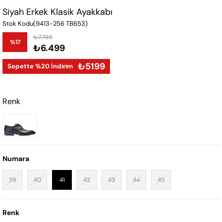
Siyah Erkek Klasik Ayakkabı
Stok Kodu
(9413-256 TB653)
₺7.799
%
17
₺6.499
İndirim
₺5199
Sepette %20 İndirim
Renk
Numara
39
40
41
42
43
44
45
Renk