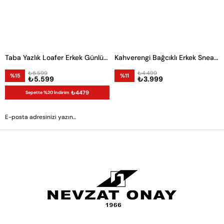
Taba Yazlık Loafer Erkek Günlük Ayakkabı
Kahverengi Bağcıklı Erkek Sneaker -42102-
₺6.599
₺4.499
%15
%11
₺5.599
₺3.999
₺4479
Sepette %20 İndirim
GÖNDER