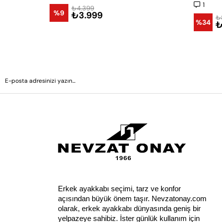
1
₺4.399
%9
₺3.999
₺
%34
₺
Erkek ayakkabı seçimi, tarz ve konfor 
açısından büyük önem taşır. Nevzatonay.com 
olarak, erkek ayakkabı dünyasında geniş bir 
yelpazeye sahibiz. İster günlük kullanım için 