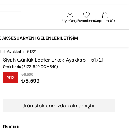
Üye Girişi
Favorilerim
Sepetim
0
K AKSESUAR
YENI GELENLER
İLETIŞIM
kek Ayakkabı -51721-
Siyah Günlük Loafer Erkek Ayakkabı -51721-
Stok Kodu
(5172-549 GOM549)
₺6.599
%
15
₺5.599
İndirim
Ürün stoklarımızda kalmamıştır.
Numara