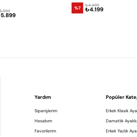
₺4.499
%7
₺4.199
8.999
5.899
Yardım
Popüler Kate
Siparişlerim
Erkek Klasik Ay
Hesabım
Damatlık Ayakk
Favorilerim
Erkek Yazlık Ay