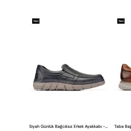
Yeni
Yeni
Ürün
Ürün
Siyah Günlük Bağcıksız Erkek Ayakkabı -24121-
Taba Bağ