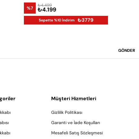
₺4.499
₺8.9
%7
%25
₺4.199
₺6.
₺3779
Sepette %10 İndirim
GÖNDER
goriler
Müşteri Hizmetleri
akkabı
Gizlilik Politikası
abısı
Garanti ve İade Koşulları
akkabı
Mesafeli Satış Sözleşmesi