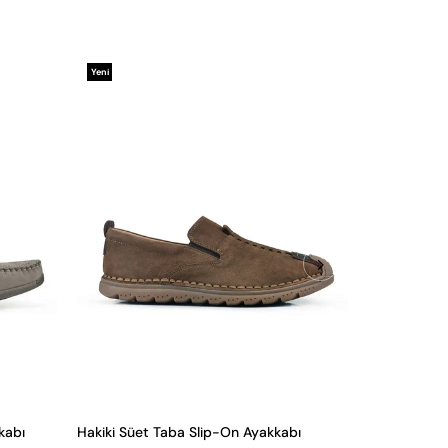
Yeni
Yeni
Ürün
Ürün
kabı
Hakiki Süet Taba Slip-On Ayakkabı
Taba Günlük