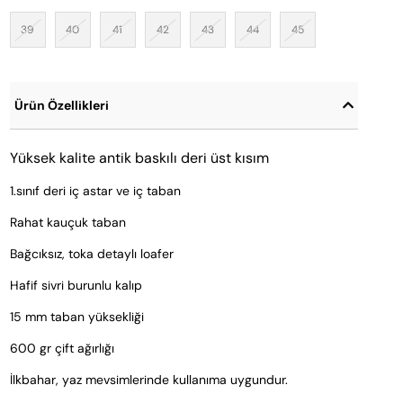
39
40
41
42
43
44
45
Ürün Özellikleri
Yüksek kalite antik baskılı deri üst kısım
1.sınıf deri iç astar ve iç taban
Rahat kauçuk taban
Bağcıksız, toka detaylı loafer
Hafif sivri burunlu kalıp
15 mm taban yüksekliği
600 gr çift ağırlığı
İlkbahar, yaz mevsimlerinde kullanıma uygundur.