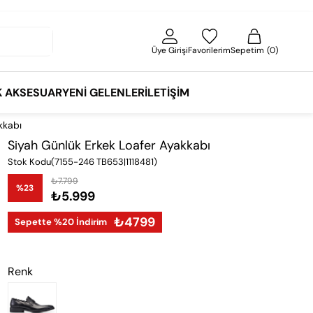
Üye Girişi
Favorilerim
Sepetim
0
K AKSESUAR
YENI GELENLER
İLETIŞIM
kkabı
Siyah Günlük Erkek Loafer Ayakkabı
Stok Kodu
(7155-246 TB653|1118481)
₺7.799
%
23
₺5.999
İndirim
₺4799
Sepette %20 İndirim
Renk