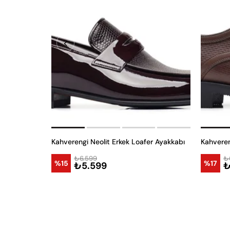
Kahverengi Neolit Erkek Loafer Ayakkabı
₺6.599
₺
%15
%17
₺5.599
₺