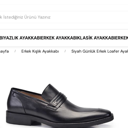
BI
YAZLIK AYAKKABI
ERKEK AYAKKABI
KLASIK AYAKKABI
ERKE
ayfa
Erkek Kışlık Ayakkabı
Siyah Günlük Erkek Loafer Aya