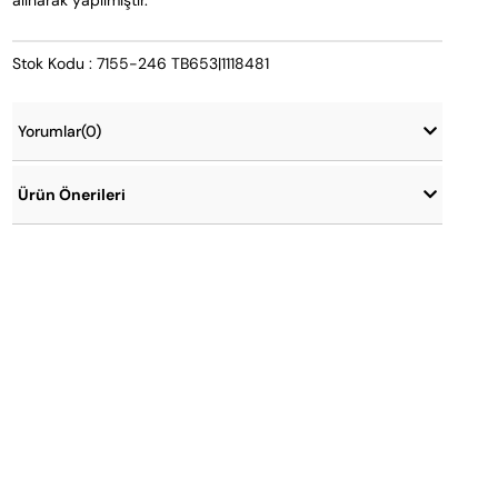
alınarak yapılmıştır.
Stok Kodu : 7155-246 TB653|1118481
Yorumlar
(0)
Ürün Önerileri