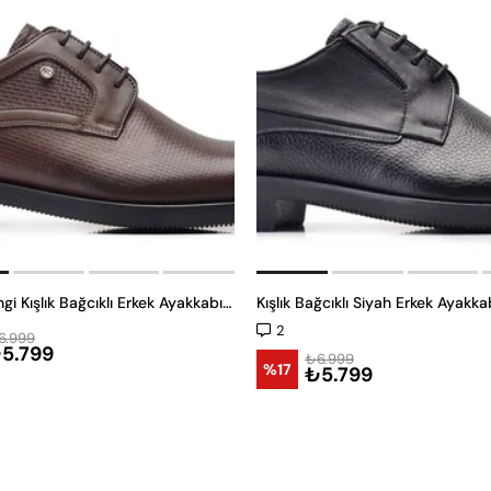
Kahverengi Kışlık Bağcıklı Erkek Ayakkabı -12006-
Kışlık Bağcıklı Siyah Erkek Ayakk
2
6.999
5.799
₺6.999
%17
₺5.799