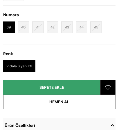
Numara
39
40
41
42
43
44
45
Renk
Vidala Siyah 101
Ürün Özellikleri