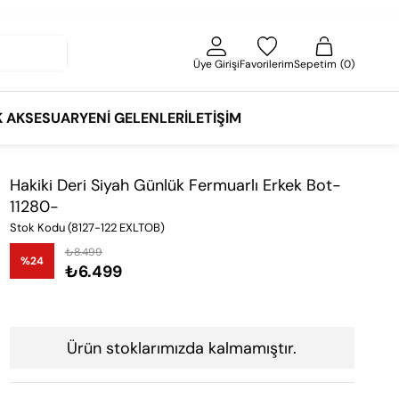
Üye Girişi
Favorilerim
Sepetim
0
K AKSESUAR
YENI GELENLER
İLETIŞIM
Hakiki Deri Siyah Günlük Fermuarlı Erkek Bot-
11280-
Stok Kodu
(8127-122 EXLTOB)
₺8.499
%
24
₺6.499
İndirim
Ürün stoklarımızda kalmamıştır.