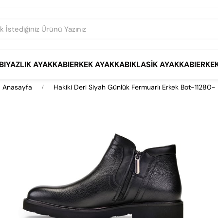
BI
YAZLIK AYAKKABI
ERKEK AYAKKABI
KLASIK AYAKKABI
ERKE
Anasayfa
Hakiki Deri Siyah Günlük Fermuarlı Erkek Bot-11280-