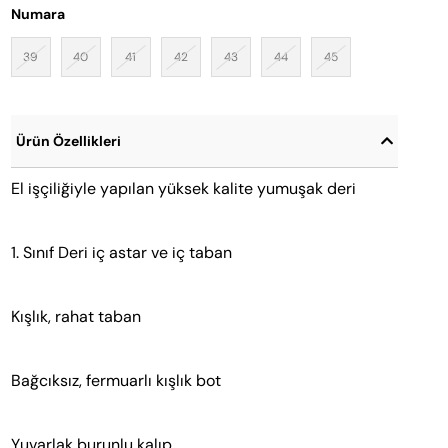
Numara
39
40
41
42
43
44
45
Ürün Özellikleri
El işçiliğiyle yapılan yüksek kalite yumuşak deri
1. Sınıf Deri iç astar ve iç taban
Kışlık, rahat taban
Bağcıksız, fermuarlı kışlık bot
Yuvarlak burunlu kalıp