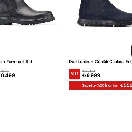
asik Fermuarlı Bot
Deri Lacivert Günlük Chelsea Erk
7.999
₺7.999
%13
6.499
₺6.999
₺55
Sepette %20 İndirim