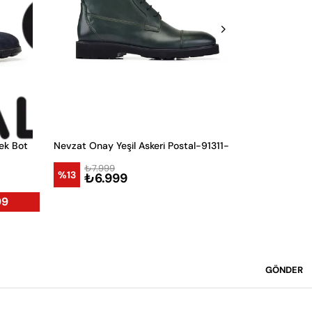
ek Bot
Nevzat Onay Yeşil Askeri Postal-91311-
₺7.999
₺7.9
%13
%13
₺6.999
₺6.
99
GÖNDER