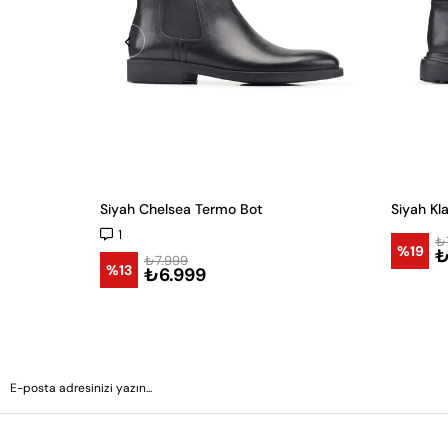
Siyah Chelsea Termo Bot
Siyah Kl
1
₺
%19
₺
₺7.999
%13
₺6.999