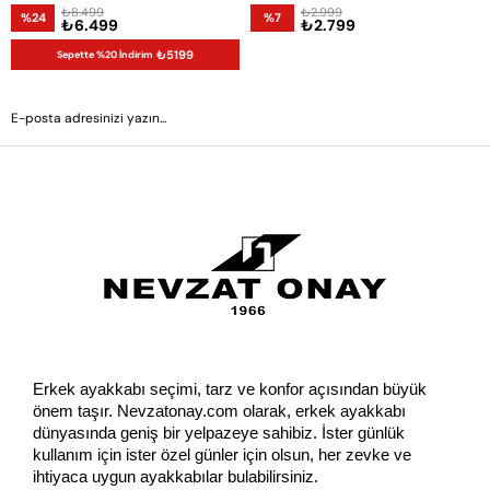
₺8.499
₺2.999
%24
%7
₺6.499
₺2.799
₺5199
Sepette %20 İndirim
GÖNDER
Erkek ayakkabı seçimi, tarz ve konfor açısından büyük 
önem taşır. Nevzatonay.com olarak, erkek ayakkabı 
dünyasında geniş bir yelpazeye sahibiz. İster günlük 
kullanım için ister özel günler için olsun, her zevke ve 
ihtiyaca uygun ayakkabılar bulabilirsiniz.