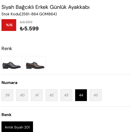
Siyah Bağcıklı Erkek Günlük Ayakkabı
Stok Kodu
(2561-864 GOM864)
₺6.599
%
15
₺5.599
İndirim
Renk
Numara
39
40
41
42
43
44
45
Renk
Antik Siyah 201