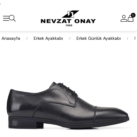
,
0
Anasayfa
Erkek Ayakkabı
Erkek Günlük Ayakkabı
S
›