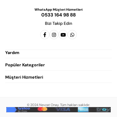
WhatsApp Müşteri Hizmetleri
0533 164 98 88
Bizi Takip Edin
Yardım
Popüler Kategoriler
Siparişlerim
Hesabım
Müşteri Hizmetleri
Erkek Klasik Ayakkabı
Favorilerim
Damatlık Ayakkabısı
Gizlilik Politikası
Sepetim
Erkek Yazlık Ayakkabı
Garanti ve İade Koşulları
Destek Taleplerim
Erkek Günlük Ayakkabı
© 2024 Nevzat Onay. Tüm hakları saklıdır.
Mesafeli Satış Sözleşmesi
Hakkımızda
Erkek Sandalet
İndirim
Blog