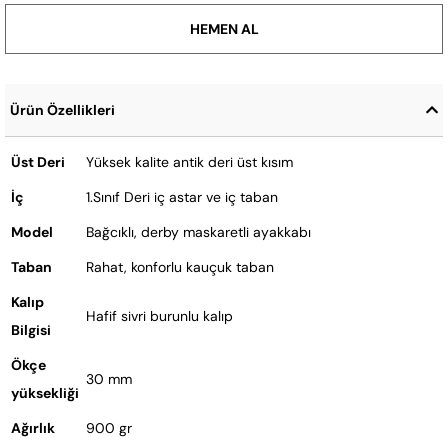
Ürün Özellikleri
Üst Deri
Yüksek kalite antik deri üst kısım
İç
1.Sınıf Deri iç astar ve iç taban
Model
Bağcıklı, derby maskaretli ayakkabı
Taban
Rahat, konforlu kauçuk taban
Kalıp
Hafif sivri burunlu kalıp
Bilgisi
Ökçe
30 mm
yüksekliği
Ağırlık
900 gr