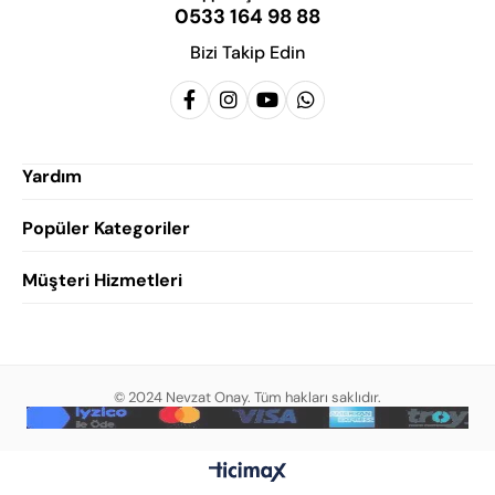
0533 164 98 88
Bizi Takip Edin
Yardım
Popüler Kategoriler
Siparişlerim
Hesabım
Müşteri Hizmetleri
Erkek Klasik Ayakkabı
Favorilerim
Damatlık Ayakkabısı
Gizlilik Politikası
Sepetim
Erkek Yazlık Ayakkabı
Garanti ve İade Koşulları
Destek Taleplerim
Erkek Günlük Ayakkabı
© 2024 Nevzat Onay. Tüm hakları saklıdır.
Mesafeli Satış Sözleşmesi
Hakkımızda
Erkek Sandalet
İndirim
Blog
Erkek Loafer Ayakkabı