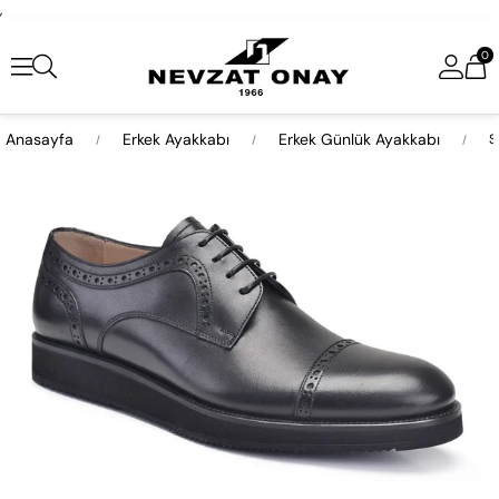
,
0
Anasayfa
Erkek Ayakkabı
Erkek Günlük Ayakkabı
S
›