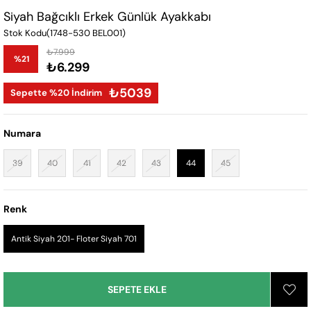
Siyah Bağcıklı Erkek Günlük Ayakkabı
Stok Kodu
(1748-530 BEL001)
₺7.999
%
21
₺6.299
İndirim
₺5039
Sepette %20 İndirim
Numara
39
40
41
42
43
44
45
Renk
Antik Siyah 201- Floter Siyah 701