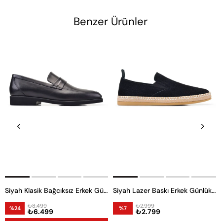
Benzer Ürünler
Siyah Klasik Bağcıksız Erkek Günlük Ayakkabı
Siyah Lazer Baskı Erkek Günlük Ayakkabı
₺8.499
₺2.999
%24
%7
₺6.499
₺2.799