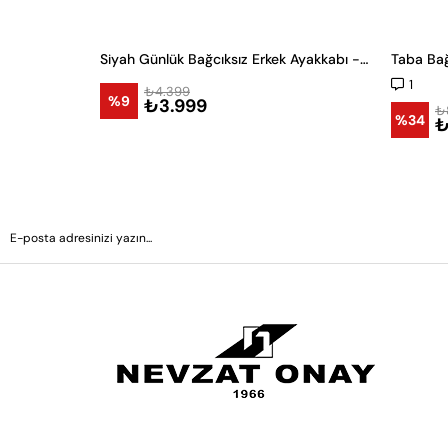
Siyah Günlük Bağcıksız Erkek Ayakkabı -24121-
Taba Bağ
1
₺4.399
%9
₺3.999
₺
%34
₺