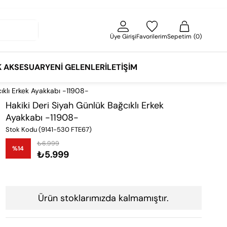
Üye Girişi
Favorilerim
Sepetim
0
K AKSESUAR
YENI GELENLER
İLETIŞIM
ıklı Erkek Ayakkabı -11908-
Hakiki Deri Siyah Günlük Bağcıklı Erkek
Ayakkabı -11908-
Stok Kodu
(9141-530 FTE67)
₺6.999
%
14
₺5.999
İndirim
Ürün stoklarımızda kalmamıştır.