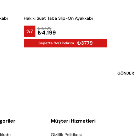
kabı
Hakiki Süet Taba Slip-On Ayakkabı
Taba Günlük
₺4.499
₺8.9
%7
%25
₺4.199
₺6.
₺3779
Sepette %10 İndirim
GÖNDER
goriler
Müşteri Hizmetleri
akkabı
Gizlilik Politikası