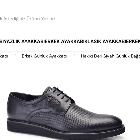
BI
YAZLIK AYAKKABI
ERKEK AYAKKABI
KLASIK AYAKKABI
ERKE
kabı
Erkek Günlük Ayakkabı
Hakiki Deri Siyah Günlük Bağc