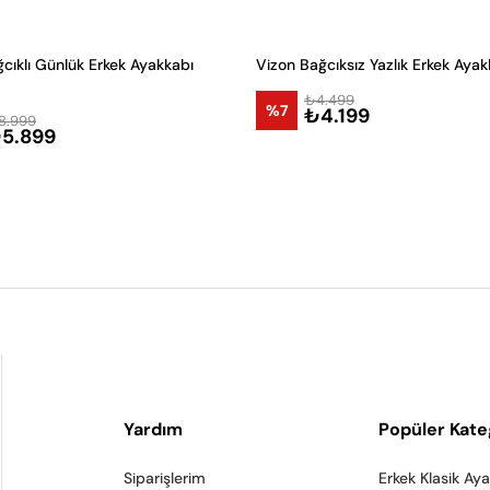
cıklı Günlük Erkek Ayakkabı
Vizon Bağcıksız Yazlık Erkek Ayak
₺4.499
%7
₺4.199
8.999
5.899
Yardım
Popüler Kate
Siparişlerim
Erkek Klasik Ay