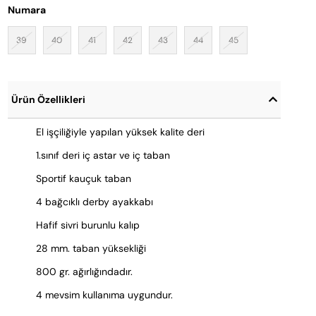
Numara
39
40
41
42
43
44
45
Ürün Özellikleri
El işçiliğiyle yapılan yüksek kalite deri
1.sınıf deri iç astar ve iç taban
Sportif kauçuk taban
4 bağcıklı derby ayakkabı
Hafif sivri burunlu kalıp
28 mm. taban yüksekliği
800 gr. ağırlığındadır.
4 mevsim kullanıma uygundur.