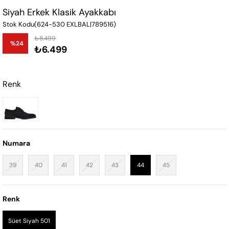
Siyah Erkek Klasik Ayakkabı
Stok Kodu
(624-530 EXLBAL|789516)
₺8.499
%
24
₺6.499
İndirim
Renk
Numara
39
40
41
42
43
44
45
Renk
Süet Siyah 501