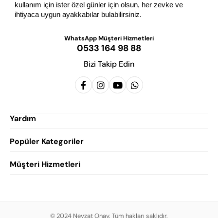
kullanım için ister özel günler için olsun, her zevke ve 
ihtiyaca uygun ayakkabılar bulabilirsiniz.
WhatsApp Müşteri Hizmetleri
0533 164 98 88
Bizi Takip Edin
Yardım
Popüler Kategoriler
Siparişlerim
Hesabım
Müşteri Hizmetleri
Erkek Klasik Ayakkabı
Favorilerim
Damatlık Ayakkabısı
Gizlilik Politikası
Sepetim
Erkek Yazlık Ayakkabı
Garanti ve İade Koşulları
Destek Taleplerim
Erkek Günlük Ayakkabı
© 2024 Nevzat Onay. Tüm hakları saklıdır.