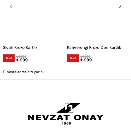
Siyah Kroko Kartlık
Kahverengi Kroko Deri Kartlık
₺1.299
₺1.299
%23
%23
₺999
₺999
GÖNDER