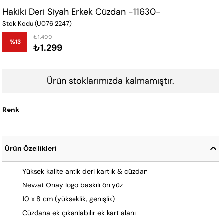
Hakiki Deri Siyah Erkek Cüzdan -11630-
Stok Kodu
(U076 2247)
₺1.499
%
13
₺1.299
İndirim
Ürün stoklarımızda kalmamıştır.
Renk
Ürün Özellikleri
Yüksek kalite antik deri kartlık & cüzdan
Nevzat Onay logo baskılı ön yüz
10 x 8 cm (yükseklik, genişlik)
Cüzdana ek çıkarılabilir ek kart alanı