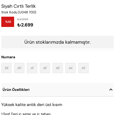
Siyah Cırtlı Terlik
Stok Kodu
(U048 700)
₺2.999
%
10
₺2.699
İndirim
Ürün stoklarımızda kalmamıştır.
Numara
39
40
41
42
43
44
45
Ürün Özellikleri
Yüksek kalite antik deri üst kısım
1.Sınıf Deri iç astar ve iç taban