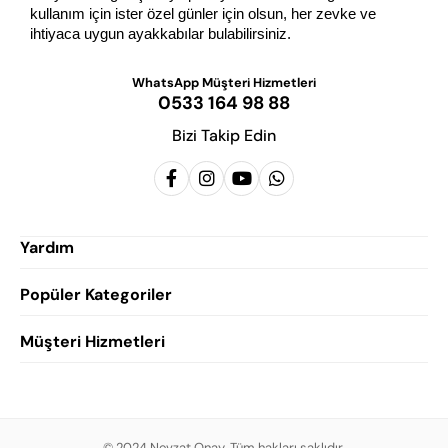
kullanım için ister özel günler için olsun, her zevke ve 
ihtiyaca uygun ayakkabılar bulabilirsiniz.
WhatsApp Müşteri Hizmetleri
0533 164 98 88
Bizi Takip Edin
Yardım
Popüler Kategoriler
Siparişlerim
Hesabım
Müşteri Hizmetleri
Erkek Klasik Ayakkabı
Favorilerim
Damatlık Ayakkabısı
Gizlilik Politikası
Sepetim
Erkek Yazlık Ayakkabı
Garanti ve İade Koşulları
Destek Taleplerim
Erkek Günlük Ayakkabı
© 2024 Nevzat Onay. Tüm hakları saklıdır.