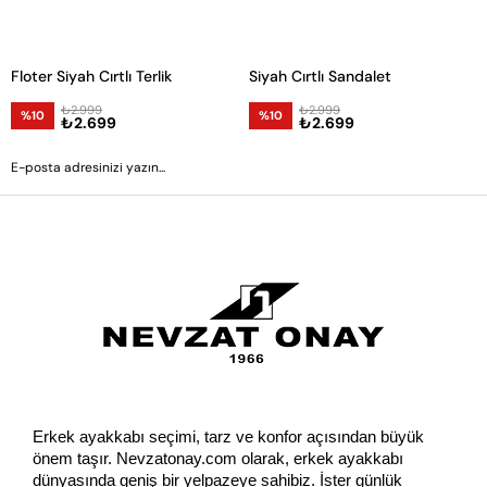
Floter Siyah Cırtlı Terlik
Siyah Cırtlı Sandalet
₺2.999
₺2.999
%10
%10
₺2.699
₺2.699
GÖNDER
Erkek ayakkabı seçimi, tarz ve konfor açısından büyük 
önem taşır. Nevzatonay.com olarak, erkek ayakkabı 
dünyasında geniş bir yelpazeye sahibiz. İster günlük 