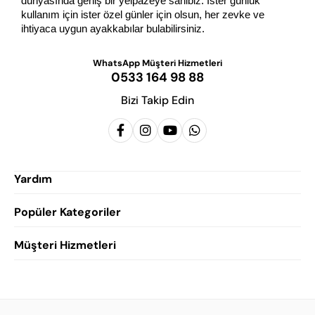
dünyasında geniş bir yelpazeye sahibiz. İster günlük 
kullanım için ister özel günler için olsun, her zevke ve 
ihtiyaca uygun ayakkabılar bulabilirsiniz.
WhatsApp Müşteri Hizmetleri
0533 164 98 88
Bizi Takip Edin
Yardım
Popüler Kategoriler
Siparişlerim
Hesabım
Müşteri Hizmetleri
Erkek Klasik Ayakkabı
Favorilerim
Damatlık Ayakkabısı
Gizlilik Politikası
Sepetim
Erkek Yazlık Ayakkabı
Garanti ve İade Koşulları
Destek Taleplerim
Erkek Günlük Ayakkabı