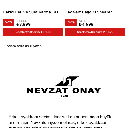
Hakiki Deri ve Süet Karma Tasarım Erkek Sneaker
Lacivert Bağcıklı Sneaker
₺4.999
₺6.459
%20
%29
₺3.999
₺4.599
₺3199
₺3679
Sepette %20 İndirim
Sepette %20 İndirim
GÖNDER
Erkek ayakkabı seçimi, tarz ve konfor açısından büyük 
önem taşır. Nevzatonay.com olarak, erkek ayakkabı 