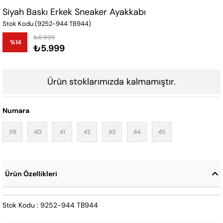
Siyah Baskı Erkek Sneaker Ayakkabı
Stok Kodu
(9252-944 TB944)
₺6.999
%
14
₺5.999
İndirim
Ürün stoklarımızda kalmamıştır.
Numara
39
40
41
42
43
44
45
Ürün Özellikleri
Stok Kodu : 9252-944 TB944