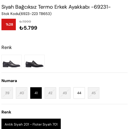
Siyah Bağcıksız Termo Erkek Ayakkabı -69231-
Stok Kodu
(6923-223 TB653)
₺7.999
%
28
₺5.799
İndirim
Renk
Numara
39
40
41
42
43
44
45
Renk
Antik Siyah 201 - Floter Siyah 701