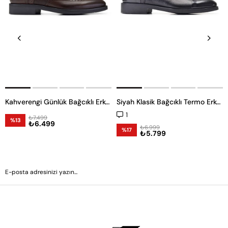
Kahverengi Günlük Bağcıklı Erkek Ayakkabı -11973-
Siyah Klasik Bağcıklı Termo Erkek Ayakkabı -11958-
1
₺7.499
%13
₺6.499
₺6.999
%17
₺5.799
GÖNDER