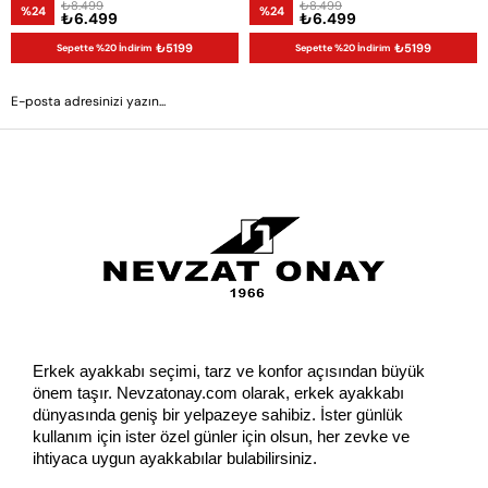
₺8.499
₺8.499
%24
%24
₺6.499
₺6.499
₺5199
₺5199
Sepette %20 İndirim
Sepette %20 İndirim
GÖNDER
Erkek ayakkabı seçimi, tarz ve konfor açısından büyük 
önem taşır. Nevzatonay.com olarak, erkek ayakkabı 
dünyasında geniş bir yelpazeye sahibiz. İster günlük 
kullanım için ister özel günler için olsun, her zevke ve 
ihtiyaca uygun ayakkabılar bulabilirsiniz.