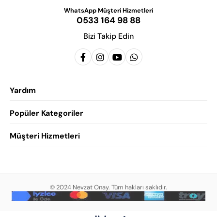
WhatsApp Müşteri Hizmetleri
0533 164 98 88
Bizi Takip Edin
Yardım
Popüler Kategoriler
Siparişlerim
Hesabım
Müşteri Hizmetleri
Erkek Klasik Ayakkabı
Favorilerim
Damatlık Ayakkabısı
Gizlilik Politikası
Sepetim
Erkek Yazlık Ayakkabı
Garanti ve İade Koşulları
Destek Taleplerim
Erkek Günlük Ayakkabı
© 2024 Nevzat Onay. Tüm hakları saklıdır.
Mesafeli Satış Sözleşmesi
Hakkımızda
Erkek Sandalet
İndirim
Blog
Erkek Loafer Ayakkabı