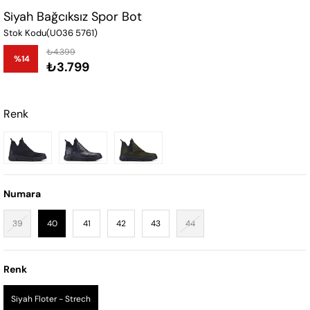
Siyah Bağcıksız Spor Bot
Stok Kodu
(U036 5761)
₺4.399
%
14
₺3.799
İndirim
Renk
Numara
39
40
41
42
43
44
Renk
Siyah Floter - Strech