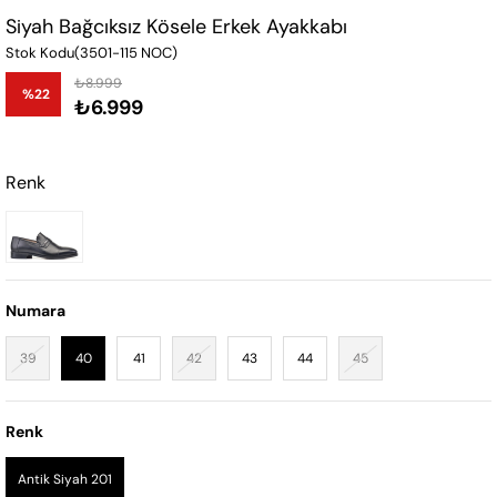
Siyah Bağcıksız Kösele Erkek Ayakkabı
Stok Kodu
(3501-115 NOC)
₺8.999
%
22
₺6.999
İndirim
Renk
Numara
39
40
41
42
43
44
45
Renk
Antik Siyah 201