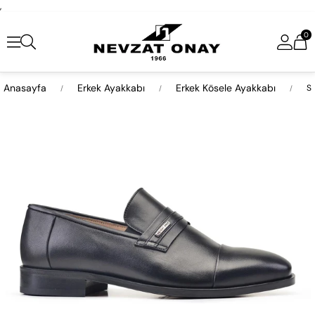
,
0
Anasayfa
Erkek Ayakkabı
Erkek Kösele Ayakkabı
Si
›