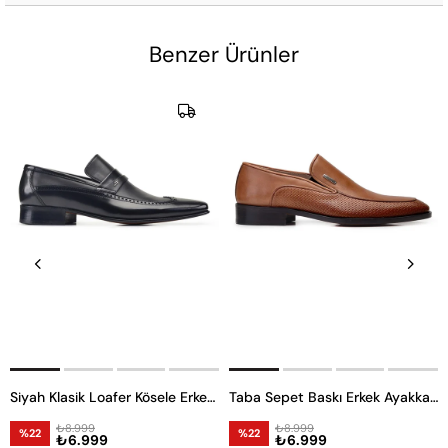
Benzer Ürünler
Siyah Klasik Loafer Kösele Erkek Ayakkabı -6968-
Taba Sepet Baskı Erkek Ayakkabı -11832-
₺8.999
₺8.999
%22
%22
₺6.999
₺6.999