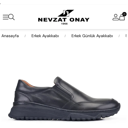
,
0
Anasayfa
Erkek Ayakkabı
Erkek Günlük Ayakkabı
S
›