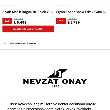
Siyah Klasik Bağcıksız Erkek Günlük Ayakkabı
Siyah Lazer Baskı Erkek Günlük Ayakkabı
₺8.499
₺2.999
%24
%7
₺6.499
₺2.799
₺5199
Sepette %20 İndirim
GÖNDER
Erkek ayakkabı seçimi, tarz ve konfor açısından büyük 
önem taşır. Nevzatonay.com olarak, erkek ayakkabı 