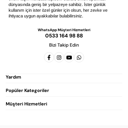
dünyasında geniş bir yelpazeye sahibiz. İster günlük 
kullanım için ister özel günler için olsun, her zevke ve 
ihtiyaca uygun ayakkabılar bulabilirsiniz.
WhatsApp Müşteri Hizmetleri
0533 164 98 88
Bizi Takip Edin
Yardım
Popüler Kategoriler
Siparişlerim
Hesabım
Müşteri Hizmetleri
Erkek Klasik Ayakkabı
Favorilerim
Damatlık Ayakkabısı
Gizlilik Politikası
Sepetim
Erkek Yazlık Ayakkabı
Garanti ve İade Koşulları
Destek Taleplerim