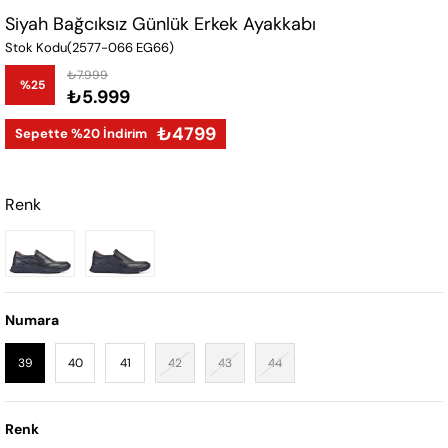
Siyah Bağcıksız Günlük Erkek Ayakkabı
Stok Kodu
(2577-066 EG66)
₺7.999
%
25
₺5.999
İndirim
₺4799
Sepette %20 İndirim
Renk
Numara
39
40
41
42
43
44
Renk