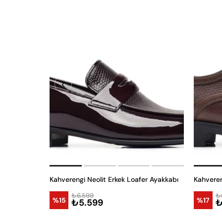
Kahverengi Neolit Erkek Loafer Ayakkabı
₺6.599
₺
%15
%17
₺5.599
₺