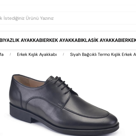
BI
YAZLIK AYAKKABI
ERKEK AYAKKABI
KLASIK AYAKKABI
ERKE
fa
Erkek Kışlık Ayakkabı
Siyah Bağcıklı Termo Kışlık Erkek 