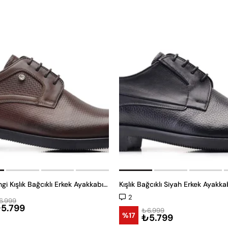
Kahverengi Kışlık Bağcıklı Erkek Ayakkabı -12006-
Kışlık Bağcıklı Siyah Erkek Ayakk
2
6.999
5.799
₺6.999
%17
₺5.799