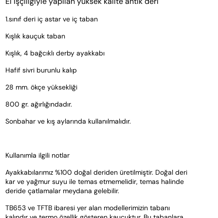
El işçiliğiyle yapılan yüksek kalite antik deri
1.sınıf deri iç astar ve iç taban
Kışlık kauçuk taban
Kışlık, 4 bağcıklı derby ayakkabı
Hafif sivri burunlu kalıp
28 mm. ökçe yüksekliği
800 gr. ağırlığındadır.
Sonbahar ve kış aylarında kullanılmalıdır.
Kullanımla ilgili notlar
Ayakkabılarımız %100 doğal deriden üretilmiştir. Doğal deri 
kar ve yağmur suyu ile temas etmemelidir, temas halinde 
deride çatlamalar meydana gelebilir.
TB653 ve TFTB ibaresi yer alan modellerimizin tabanı 
kalındır ve termo özellik gösteren kauçuktur. Bu tabanlara 