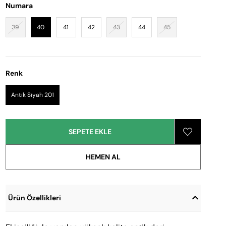
Numara
39
40
41
42
43
44
45
Renk
Antik Siyah 201
Ürün Özellikleri