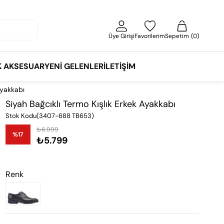
Üye Girişi
Favorilerim
Sepetim
0
K AKSESUAR
YENI GELENLER
İLETIŞIM
Ayakkabı
Siyah Bağcıklı Termo Kışlık Erkek Ayakkabı
Stok Kodu
(3407-688 TB653)
₺6.999
%
17
₺5.799
İndirim
Renk