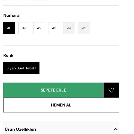
Numara
40
41
42
43
44
45
Renk
Siyah Süet Tekstil
Ürün Özellikleri