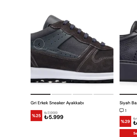
Gri Erkek Sneaker Ayakkabı
Siyah Ba
1
₺7.999
%25
₺5.999
₺
%29
₺
S