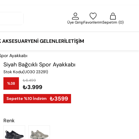
Üye Girişi
Favorilerim
Sepetim
0
K AKSESUAR
YENI GELENLER
İLETIŞIM
 Spor Ayakkabı
Siyah Bağcıklı Spor Ayakkabı
Stok Kodu
(U030 23291)
₺6.499
%
38
₺3.999
İndirim
₺3599
Sepette %10 İndirim
Renk