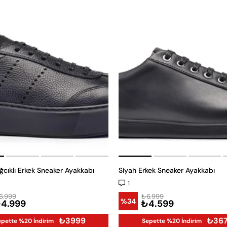
ğcıklı Erkek Sneaker Ayakkabı
Siyah Erkek Sneaker Ayakkabı
1
6.999
₺6.999
%34
4.999
₺4.599
₺3999
₺36
epette %20 İndirim
Sepette %20 İndirim