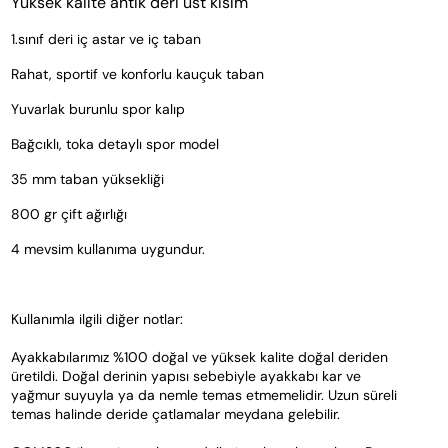
Yüksek kalite antik deri üst kısım
1.sınıf deri iç astar ve iç taban
Rahat, sportif ve konforlu kauçuk taban
Yuvarlak burunlu spor kalıp
Bağcıklı, toka detaylı spor model
35 mm taban yüksekliği
800 gr çift ağırlığı
4 mevsim kullanıma uygundur.
Kullanımla ilgili diğer notlar:
Ayakkabılarımız %100 doğal ve yüksek kalite doğal deriden 
üretildi. Doğal derinin yapısı sebebiyle ayakkabı kar ve 
yağmur suyuyla ya da nemle temas etmemelidir. Uzun süreli 
temas halinde deride çatlamalar meydana gelebilir.