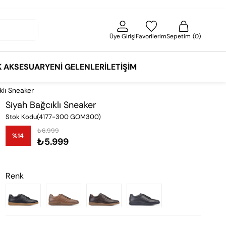
Üye Girişi
Favorilerim
Sepetim
0
K AKSESUAR
YENI GELENLER
İLETIŞIM
klı Sneaker
Siyah Bağcıklı Sneaker
Stok Kodu
(4177-300 GOM300)
₺6.999
%
14
₺5.999
İndirim
Renk