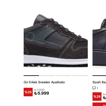
Gri Erkek Sneaker Ayakkabı
Siyah Ba
1
₺7.999
%25
₺5.999
₺
%29
₺
S