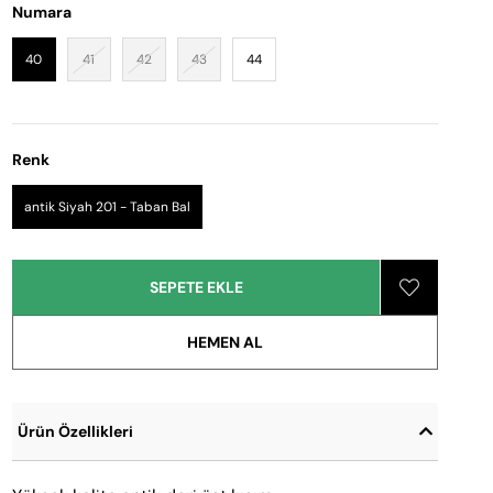
Numara
40
41
42
43
44
Renk
antik Siyah 201 - Taban Bal
Ürün Özellikleri