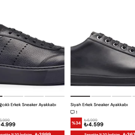
ğcıklı Erkek Sneaker Ayakkabı
Siyah Erkek Sneaker Ayakkabı
1
6.999
₺6.999
%34
4.999
₺4.599
₺3999
₺36
epette %20 İndirim
Sepette %20 İndirim