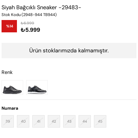
Siyah Bağcıklı Sneaker -29483-
Stok Kodu
(2948-944 TB944)
₺6.999
%
14
₺5.999
İndirim
Ürün stoklarımızda kalmamıştır.
Renk
Numara
39
40
41
42
43
44
45