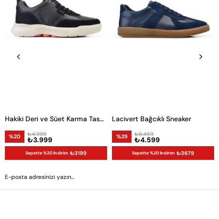
Hakiki Deri ve Süet Karma Tasarım Erkek Sneaker
Lacivert Bağcıklı Sneaker
₺4.999
₺6.459
%20
%29
₺3.999
₺4.599
₺3199
₺3679
Sepette %20 İndirim
Sepette %20 İndirim
GÖNDER