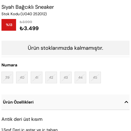
Siyah Bağcıklı Sneaker
Stok Kodu
(U040 252012)
₺3.999
%
13
₺3.499
İndirim
Ürün stoklarımızda kalmamıştır.
Numara
39
40
41
42
43
44
45
Ürün Özellikleri
Antik deri üst kısım
1.Sınıf Deri iç astar ve iç taban