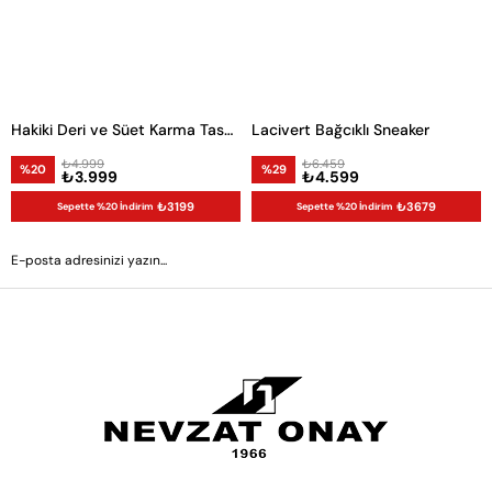
Hakiki Deri ve Süet Karma Tasarım Erkek Sneaker
Lacivert Bağcıklı Sneaker
₺4.999
₺6.459
%20
%29
₺3.999
₺4.599
₺3199
₺3679
Sepette %20 İndirim
Sepette %20 İndirim
GÖNDER