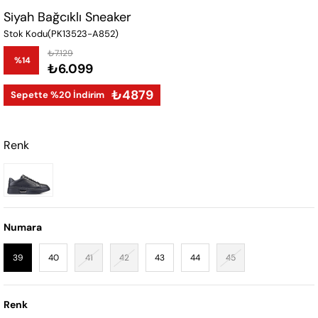
Siyah Bağcıklı Sneaker
Stok Kodu
(PK13523-A852)
₺7.129
%
14
₺6.099
İndirim
₺4879
Sepette %20 İndirim
Renk
Numara
39
40
41
42
43
44
45
Renk