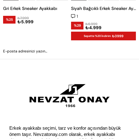
Gri Erkek Sneaker Ayakkabı
Siyah Bağcıklı Erkek Sneaker Ayakkabı
1
₺7.999
%25
₺5.999
₺6.999
%29
₺4.999
₺3999
Sepette %20 İndirim
GÖNDER
Erkek ayakkabı seçimi, tarz ve konfor açısından büyük 
önem taşır. Nevzatonay.com olarak, erkek ayakkabı 