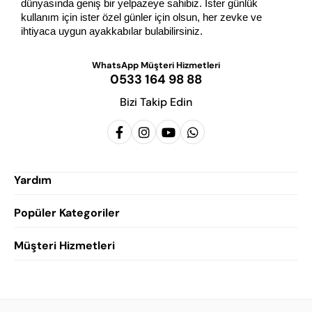
dünyasında geniş bir yelpazeye sahibiz. İster günlük 
kullanım için ister özel günler için olsun, her zevke ve 
ihtiyaca uygun ayakkabılar bulabilirsiniz.
WhatsApp Müşteri Hizmetleri
0533 164 98 88
Bizi Takip Edin
Yardım
Popüler Kategoriler
Siparişlerim
Hesabım
Müşteri Hizmetleri
Erkek Klasik Ayakkabı
Favorilerim
Damatlık Ayakkabısı
Gizlilik Politikası
Sepetim
Erkek Yazlık Ayakkabı
Garanti ve İade Koşulları
Destek Taleplerim