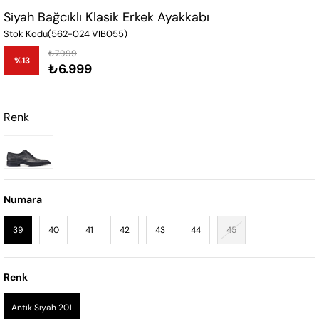
Siyah Bağcıklı Klasik Erkek Ayakkabı
Stok Kodu
(562-024 VIB055)
₺7.999
%
13
₺6.999
İndirim
Renk
Numara
39
40
41
42
43
44
45
Renk
Antik Siyah 201