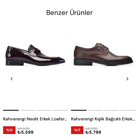
Benzer Ürünler
Kahverengi Neolit Erkek Loafer Ayakkabı
Kahverengi Kışlık Bağcıklı Erkek Ayakkabı -12006-
₺6.599
₺6.999
%15
%17
₺5.599
₺5.799