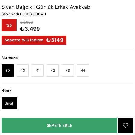
Siyah Bağcıklı Günlük Erkek Ayakkabı
Stok Kodu
(U053 60041)
₺3.699
%
5
₺3.499
İndirim
₺3149
Sepette %10 İndirim
Numara
39
40
41
42
43
44
Renk
Siyah