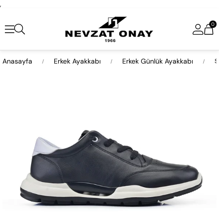
,
0
Anasayfa
Erkek Ayakkabı
Erkek Günlük Ayakkabı
S
›