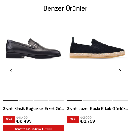
Benzer Ürünler
Siyah Klasik Bağcıksız Erkek Günlük Ayakkabı
Siyah Lazer Baskı Erkek Günlük Ayakkabı
₺8.499
₺2.999
%24
%7
₺6.499
₺2.799
₺5199
Sepette %20 İndirim