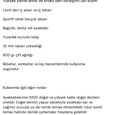
Yüksek kalite antik ve kroko deri birleşimi üst kısım
1.sınıf deri iç astar ve iç taban
Sportif rahat kauçuk taban
Bağcıklı, derby stil ayakkabı
Yuvarlak burunlu kalıp
32 mm taban yüksekliği
800 gr çift ağırlığı
İlkbahar, sonbahar ve kış mevsimlerinde kullanıma 
uygundur.
Kullanımla ilgili diğer notlar:
Ayakkabılarımız %100 doğal ve yüksek kalite doğal deriden 
üretildi. Doğal derinin yapısı sebebiyle ayakkabı kar ve 
yağmur suyuyla ya da nemle temas etmemelidir. Uzun süreli 
temas halinde deride çatlamalar meydana gelebilir.