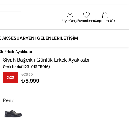
Üye Girişi
Favorilerim
Sepetim
0
K AKSESUAR
YENI GELENLER
İLETIŞIM
ük Erkek Ayakkabı
Siyah Bağcıklı Günlük Erkek Ayakkabı
Stok Kodu
(1123-016 TB016)
₺7.999
%
25
₺5.999
İndirim
Renk