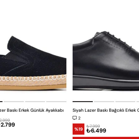
zer Baskı Erkek Günlük Ayakkabı
2
2.999
2.799
₺7.999
%19
₺6.499