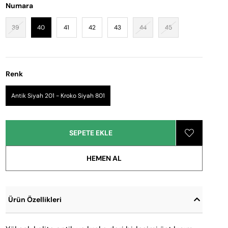
Numara
39
40
41
42
43
44
45
Renk
Antik Siyah 201 - Kroko Siyah 801
Ürün Özellikleri