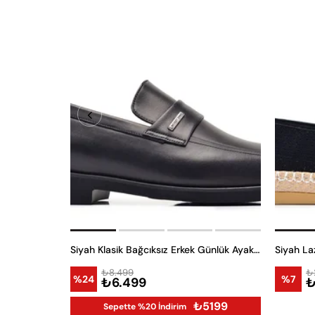
Siyah Klasik Bağcıksız Erkek Günlük Ayakkabı
Siyah La
₺8.499
₺
%24
%7
₺6.499
₺
₺5199
Sepette %20 İndirim