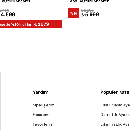
 Bağcıklı Sneaker
Taba Bağcıklı Sneaker
6.459
₺6.999
%14
4.599
₺5.999
₺3679
epette %20 İndirim
Yardım
Popüler Kate
Siparişlerim
Erkek Klasik Ay
Hesabım
Damatlık Ayakk
Favorilerim
Erkek Yazlık Ay