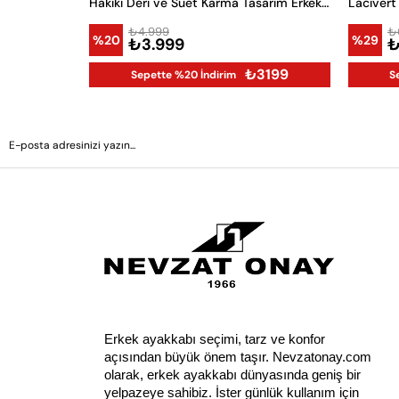
Hakiki Deri ve Süet Karma Tasarım Erkek Sneaker
Lacivert
₺4.999
₺
%20
%29
₺3.999
₺
₺3199
Sepette %20 İndirim
S
Erkek ayakkabı seçimi, tarz ve konfor 
açısından büyük önem taşır. Nevzatonay.com 
olarak, erkek ayakkabı dünyasında geniş bir 
yelpazeye sahibiz. İster günlük kullanım için 