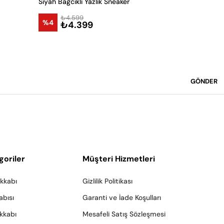
Siyah Bağcıklı Yazlık Sneaker
Siyah Bağcık
₺4.599
₺4.9
%4
%4
₺4.399
₺4.
Sepet
GÖNDER
goriler
Müşteri Hizmetleri
akkabı
Gizlilik Politikası
abısı
Garanti ve İade Koşulları
akkabı
Mesafeli Satış Sözleşmesi