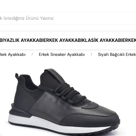
BI
YAZLIK AYAKKABI
ERKEK AYAKKABI
KLASIK AYAKKABI
ERKE
rkek Ayakkabı
Erkek Sneaker Ayakkabı
Siyah Bağcıklı Erke