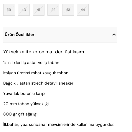
39
40
41
42
43
44
Ürün Özellikleri
Yüksek kalite koton mat deri üst kısım
1.sınıf deri iç astar ve iç taban
İtalyan üretimi rahat kauçuk taban
Bağcıklı, astarı strech detaylı sneaker
Yuvarlak burunlu kalıp
20 mm taban yüksekliği
800 gr çift ağırlığı
İlkbahar, yaz, sonbahar mevsimlerinde kullanıma uygundur.