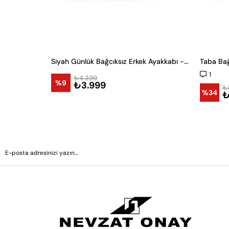
Siyah Günlük Bağcıksız Erkek Ayakkabı -24121-
Taba Bağ
1
₺4.399
%9
₺3.999
₺
%34
₺