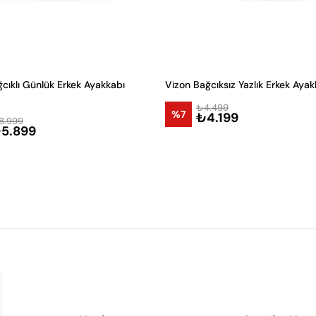
cıklı Günlük Erkek Ayakkabı
Vizon Bağcıksız Yazlık Erkek Ayak
₺4.499
%7
₺4.199
8.999
5.899