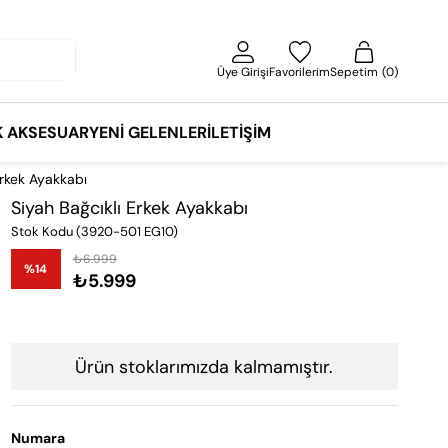
Üye Girişi
Favorilerim
Sepetim
0
K AKSESUAR
YENI GELENLER
İLETIŞIM
Erkek Ayakkabı
Siyah Bağcıklı Erkek Ayakkabı
Stok Kodu
(3920-501 EG10)
₺6.999
%
14
₺5.999
İndirim
Ürün stoklarımızda kalmamıştır.
Numara