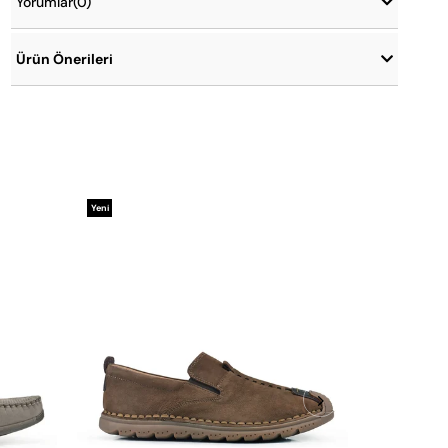
Yorumlar
(0)
Ürün Önerileri
Yeni
Yeni
Ürün
Ürün