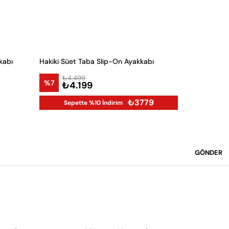
kabı
Hakiki Süet Taba Slip-On Ayakkabı
Taba Günlük
₺4.499
₺8.9
%7
%25
₺4.199
₺6.
₺3779
Sepette %10 İndirim
GÖNDER