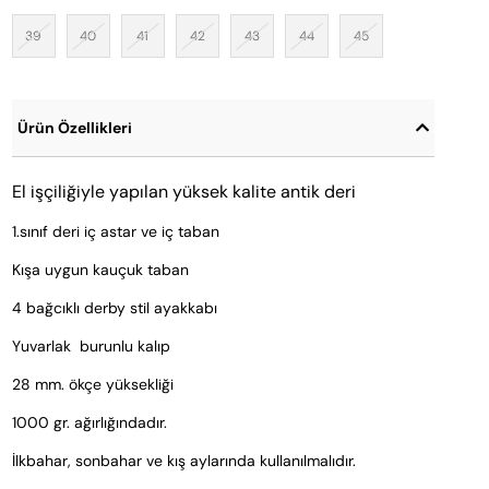
39
40
41
42
43
44
45
Ürün Özellikleri
El işçiliğiyle yapılan yüksek kalite antik deri
1.sınıf deri iç astar ve iç taban
Kışa uygun kauçuk taban
4 bağcıklı derby stil ayakkabı
Yuvarlak  burunlu kalıp
28 mm. ökçe yüksekliği
1000 gr. ağırlığındadır. 
İlkbahar, sonbahar ve kış aylarında kullanılmalıdır.