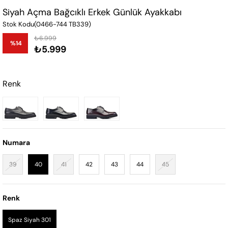
Siyah Açma Bağcıklı Erkek Günlük Ayakkabı
Stok Kodu
(0466-744 TB339)
₺6.999
%
14
₺5.999
İndirim
Renk
Numara
39
40
41
42
43
44
45
Renk
Spaz Siyah 301