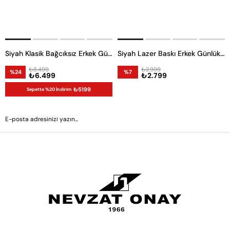
Siyah Klasik Bağcıksız Erkek Günlük Ayakkabı
Siyah Lazer Baskı Erkek Günlük Ayakkabı
₺8.499
₺2.999
%24
%7
₺6.499
₺2.799
₺5199
Sepette %20 İndirim
GÖNDER