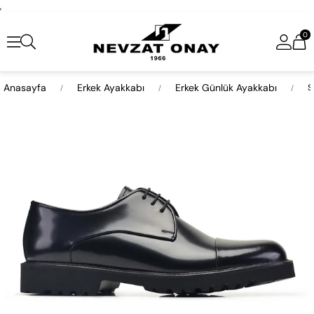
,
0
Anasayfa
Erkek Ayakkabı
Erkek Günlük Ayakkabı
S
›