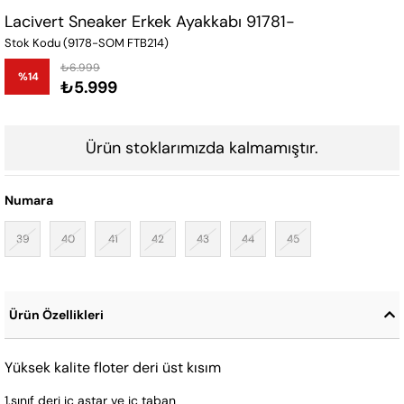
Lacivert Sneaker Erkek Ayakkabı 91781-
Stok Kodu
(9178-SOM FTB214)
₺6.999
%
14
₺5.999
İndirim
Ürün stoklarımızda kalmamıştır.
Numara
39
40
41
42
43
44
45
Ürün Özellikleri
Yüksek kalite floter deri üst kısım
1.sınıf deri iç astar ve iç taban