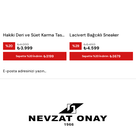
Hakiki Deri ve Süet Karma Tasarım Erkek Sneaker
Lacivert Bağcıklı Sneaker
₺4.999
₺6.459
%20
%29
₺3.999
₺4.599
₺3199
₺3679
Sepette %20 İndirim
Sepette %20 İndirim
GÖNDER