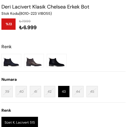
Deri Lacivert Klasik Chelsea Erkek Bot
Stok Kodu
(8010-223 VIB055)
₺7.999
%
13
₺6.999
İndirim
Renk
Numara
39
40
41
42
43
44
45
Renk
Süet K. Lacivert 515