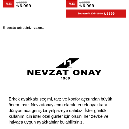
₺7.999
₺7.999
%13
%13
₺6.999
₺6.999
₺5599
Sepette %20 İndirim
GÖNDER
Erkek ayakkabı seçimi, tarz ve konfor açısından büyük 
önem taşır. Nevzatonay.com olarak, erkek ayakkabı 
dünyasında geniş bir yelpazeye sahibiz. İster günlük 
kullanım için ister özel günler için olsun, her zevke ve 
ihtiyaca uygun ayakkabılar bulabilirsiniz.