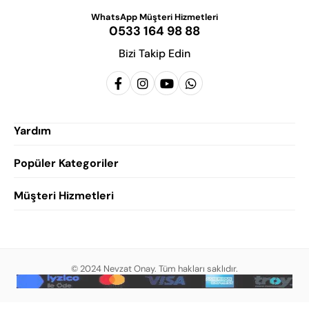
WhatsApp Müşteri Hizmetleri
0533 164 98 88
Bizi Takip Edin
Yardım
Popüler Kategoriler
Siparişlerim
Hesabım
Müşteri Hizmetleri
Erkek Klasik Ayakkabı
Favorilerim
Damatlık Ayakkabısı
Gizlilik Politikası
Sepetim
Erkek Yazlık Ayakkabı
Garanti ve İade Koşulları
Destek Taleplerim
Erkek Günlük Ayakkabı
© 2024 Nevzat Onay. Tüm hakları saklıdır.
Mesafeli Satış Sözleşmesi
Hakkımızda
Erkek Sandalet
İndirim
Blog
Erkek Loafer Ayakkabı